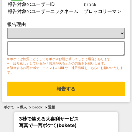
報告対象のユーザーID
brock
報告対象のユーザーニックネーム
ブロッコリーマン
報告理由
※ ボケては性質上どうしてもボケやお題が被ってしまう場合があります。
※ 「繰り返し」しているか「悪意がある」かの判断をお願いします。
※ 該当するお題やボケ、コメントのURLや、補足情報をこちらにお願いいたしま
す。
報告する
ボケて
>
職人
>
brock
>
通報
3秒で笑える大喜利サービス
写真で一言ボケて(bokete)