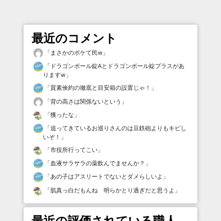
最近のコメント
「
まさかのボケて民w
」
「
ドラゴンボール錠Aとドラゴンボール錠プラスがあ
りますw
」
「
質素倹約の徹底と目安箱の設置じゃ！
」
「
背の高さは関係ないという
」
「
獲ったな
」
「
追ってきているお巡りさんのは豆鉄砲よりもキビし
いぞ！
」
「
市役所行ってこい
」
「
血液サラサラの薬飲んでませんか？
」
「
あの子はアスリートでないとダメらしいよ
」
「
肌真っ白だもんね 明らかとり過ぎだと思うよ
」
最近の評価されている職人