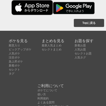
Topに戻る
ボケを見る
まとめを見る
お題を探す
殿堂入り
最新人気まとめ
新着お題
ピックアップボケ
セレクトまとめ
人気お題
人気ボケ
セレクトお題
注目ボケ
人気タグ
急上昇ボケ
新着ボケ
セレクト
タグ
ご利用について
ボケてについて
使い方
利用規約
よくある質問