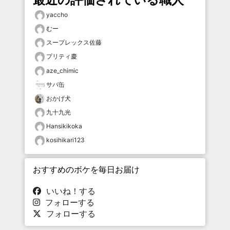
yaccho
むー
スープレックス佐藤
プリティ慶
aze_chimic
サバ缶
おかげ犬
九十九光
Hansikikoka
kosihikari123
おすすめのボケを毎日お届け
いいね！する
フォローする
フォローする