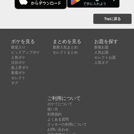
Topに戻る
ボケを見る
まとめを見る
お題を探す
殿堂入り
最新人気まとめ
新着お題
ピックアップボケ
セレクトまとめ
人気お題
人気ボケ
セレクトお題
注目ボケ
人気タグ
急上昇ボケ
新着ボケ
セレクト
タグ
ご利用について
ボケてについて
使い方
利用規約
よくある質問
クッキーの利用について
お問い合わせ