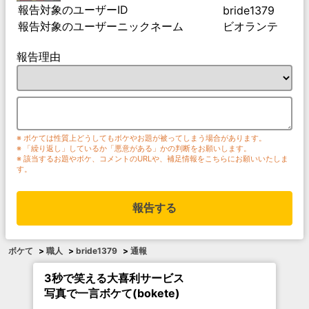
報告対象のユーザーID
bride1379
報告対象のユーザーニックネーム
ビオランテ
報告理由
※ ボケては性質上どうしてもボケやお題が被ってしまう場合があります。
※ 「繰り返し」しているか「悪意がある」かの判断をお願いします。
※ 該当するお題やボケ、コメントのURLや、補足情報をこちらにお願いいたしま
す。
報告する
ボケて
>
職人
>
bride1379
>
通報
3秒で笑える大喜利サービス
写真で一言ボケて(bokete)