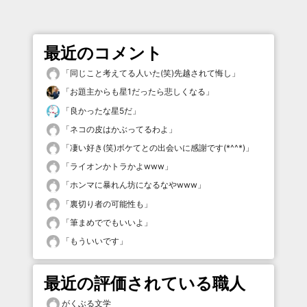
最近のコメント
「
同じこと考えてる人いた(笑)先越されて悔し
」
「
お題主からも星1だったら悲しくなる
」
「
良かったな星5だ
」
「
ネコの皮はかぶってるわよ
」
「
凄い好き(笑)ボケてとの出会いに感謝です(*^^*)
」
「
ライオンかトラかよwww
」
「
ホンマに暴れん坊になるなやwww
」
「
裏切り者の可能性も
」
「
筆まめででもいいよ
」
「
もういいです
」
最近の評価されている職人
がくぶる文学