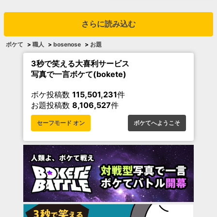
さらに読み込む
ボケて
>
職人
>
bosenose
>
お題
3秒で笑える大喜利サービス
写真で一言ボケて(bokete)
ボケ投稿数
115,501,231
件
お題投稿数
8,106,527
件
セーフモード オン
ボケてへようこそ