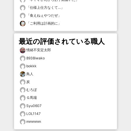
「
仕様上仕方なくて…
」
「
食えねぇやつだぜ
」
「
ご利用は計画的に
」
最近の評価されている職人
情緒不安定太郎
8938iwako
bokkk
鳥人
炭
むろぼ
Ｇ馬場
Syu0607
LOL1147
mmmmm