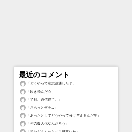
最近のコメント
「
どうやって意志疎通した？
」
「
吹き飛んだ☆
」
「
了解。通信終了。
」
「
さらっと何を...
」
「
あったとしてどうやって分け与えるんだ笑
」
「
何の擬人化なんだろう
」
「
半ヤギさんからお手紙書いた
」