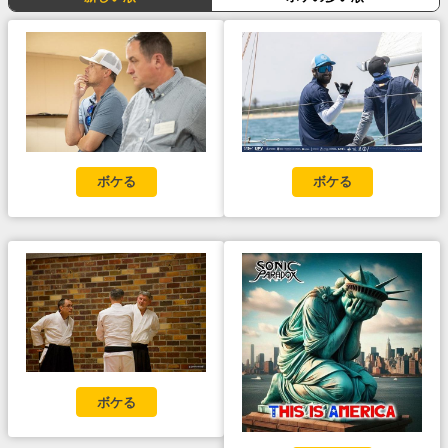
ボケる
ボケる
ボケる