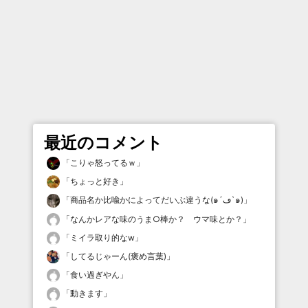
最近のコメント
「
こりゃ怒ってるｗ
」
「
ちょっと好き
」
「
商品名か比喩かによってだいぶ違うな(๑´ڡ`๑)
」
「
なんかレアな味のうま○棒か？ ウマ味とか？
」
「
ミイラ取り的なw
」
「
してるじゃーん(褒め言葉)
」
「
食い過ぎやん
」
「
動きます
」