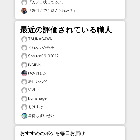
「
カメラ映ってるよ
」
「
妖刀にでも魅入られた？
」
最近の評価されている職人
TSUNAGAWA
くれないか豚を
Sosuke06192012
rururuki_
ゆきおしか
激しいハゲ
ViVi
kumahage
もけすけ
星待ちすいせい
おすすめのボケを毎日お届け