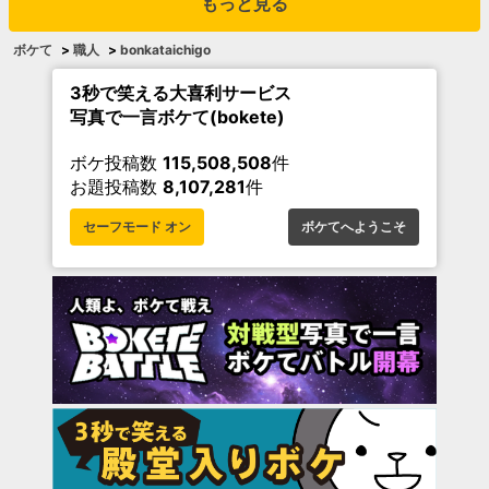
もっと見る
ボケて
>
職人
>
bonkataichigo
3秒で笑える大喜利サービス
写真で一言ボケて(bokete)
ボケ投稿数
115,508,508
件
お題投稿数
8,107,281
件
セーフモード オン
ボケてへようこそ