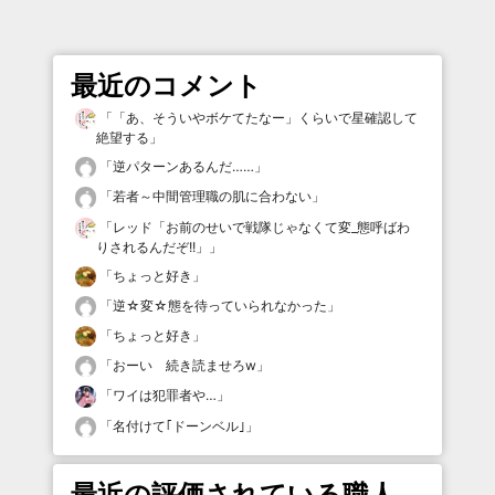
最近のコメント
「
「あ、そういやボケてたなー」くらいで星確認して
絶望する
」
「
逆パターンあるんだ……
」
「
若者～中間管理職の肌に合わない
」
「
レッド「お前のせいで戦隊じゃなくて変_態呼ばわ
りされるんだぞ!!」
」
「
ちょっと好き
」
「
逆☆変☆態を待っていられなかった
」
「
ちょっと好き
」
「
おーい 続き読ませろw
」
「
ワイは犯罪者や…
」
「
名付けて｢ドーンベル｣
」
最近の評価されている職人