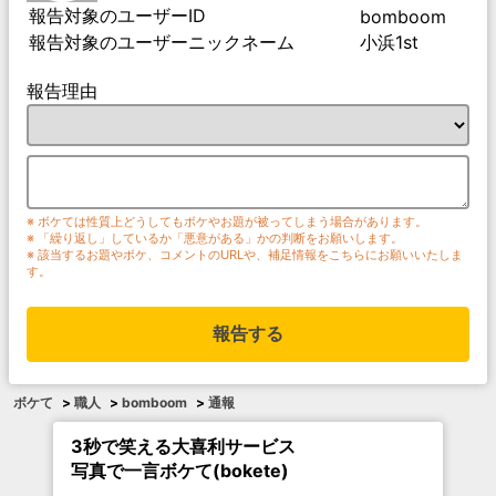
報告対象のユーザーID
bomboom
報告対象のユーザーニックネーム
小浜1st
報告理由
※ ボケては性質上どうしてもボケやお題が被ってしまう場合があります。
※ 「繰り返し」しているか「悪意がある」かの判断をお願いします。
※ 該当するお題やボケ、コメントのURLや、補足情報をこちらにお願いいたしま
す。
報告する
ボケて
>
職人
>
bomboom
>
通報
3秒で笑える大喜利サービス
写真で一言ボケて(bokete)