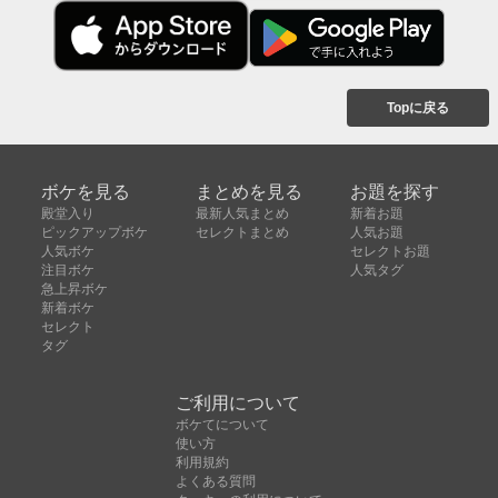
Topに戻る
ボケを見る
まとめを見る
お題を探す
殿堂入り
最新人気まとめ
新着お題
ピックアップボケ
セレクトまとめ
人気お題
人気ボケ
セレクトお題
注目ボケ
人気タグ
急上昇ボケ
新着ボケ
セレクト
タグ
ご利用について
ボケてについて
使い方
利用規約
よくある質問