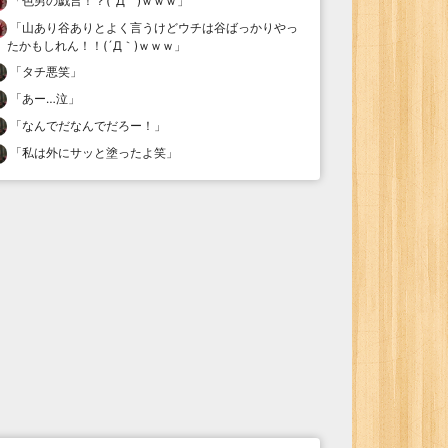
「
色男の戯言！？(´Д｀)ｗｗｗ
」
「
山あり谷ありとよく言うけどウチは谷ばっかりやっ
たかもしれん！！(´Д｀)ｗｗｗ
」
「
タチ悪笑
」
「
あー…泣
」
「
なんでだなんでだろー！
」
「
私は外にサッと塗ったよ笑
」