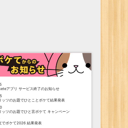
5
oketeアプリ サービス終了のお知らせ
15
リッツのお題でひとことボケて結果発表
10
リッツのお題でひと言ボケて キャンペーン
9
支でボケて2026 結果発表