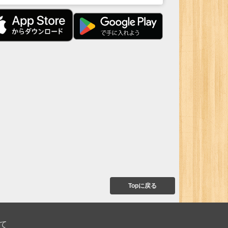
Topに戻る
て