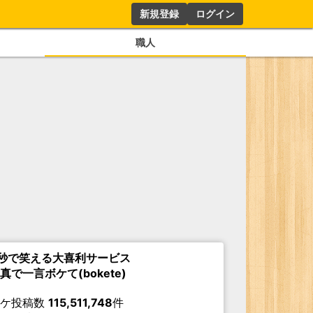
新規登録
ログイン
職人
秒で笑える大喜利サービス
真で一言ボケて(bokete)
ボケ投稿数
115,511,748
件