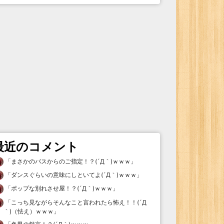
最近のコメント
「
まさかのバスからのご指定！？(´Д｀)ｗｗｗ
」
「
ダンスぐらいの意味にしといてよ(´Д｀)ｗｗｗ
」
「
ポップな別れさせ屋！？(´Д｀)ｗｗｗ
」
「
こっち見ながらそんなこと言われたら怖え！！(´Д
｀)（怯え）ｗｗｗ
」