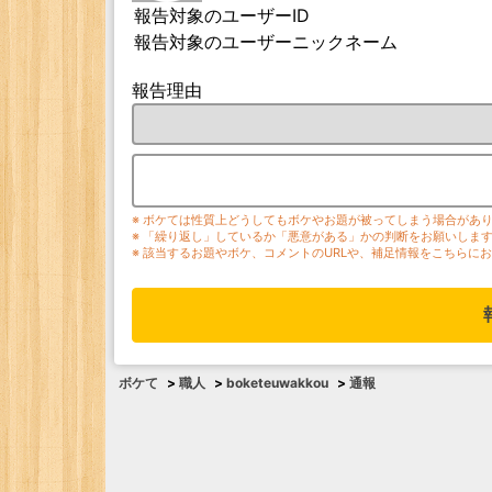
報告対象のユーザーID
報告対象のユーザーニックネーム
報告理由
※ ボケては性質上どうしてもボケやお題が被ってしまう場合があ
※ 「繰り返し」しているか「悪意がある」かの判断をお願いしま
※ 該当するお題やボケ、コメントのURLや、補足情報をこちらに
ボケて
>
職人
>
boketeuwakkou
>
通報