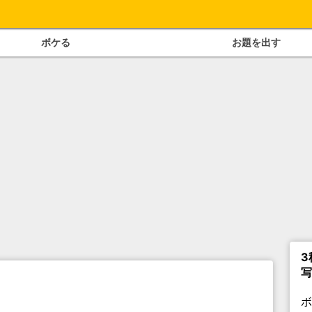
ボケる
お題を出す
3
写