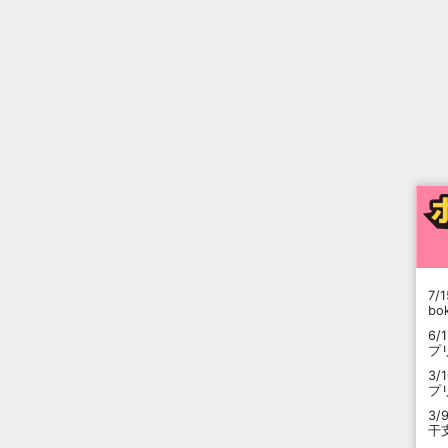
7/1
b
6/
プ
3/
プ
3/
干