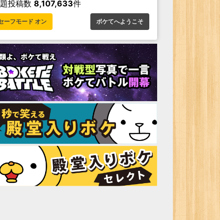
お題投稿数
8,107,633
件
セーフモード オン
ボケてへようこそ