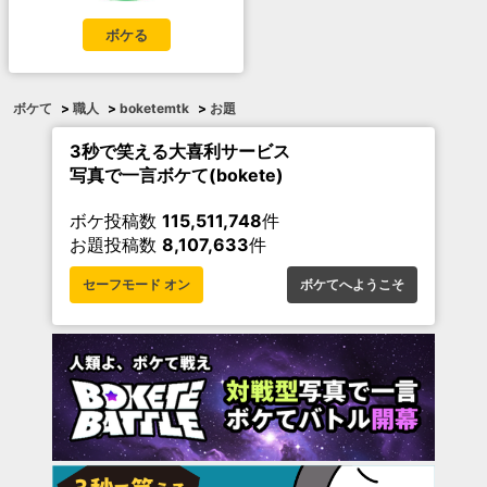
ボケる
ボケて
>
職人
>
boketemtk
>
お題
3秒で笑える大喜利サービス
写真で一言ボケて(bokete)
ボケ投稿数
115,511,748
件
お題投稿数
8,107,633
件
セーフモード オン
ボケてへようこそ