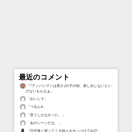
最近のコメント
「
｢アンパンマンは君さ｣の子の頭、差し出しないとい
けないもんなぁ
」
「
おいしそ
」
「
つるん♪
」
「
笑うしかなかった。
」
「
あのシーンだな、
」
「
許可無く渡ってくる奴らをやっつけてね♡
」