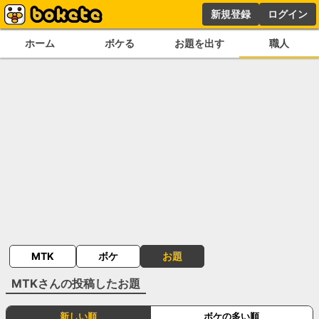
新規登録
ログイン
ホーム
ボケる
お題を出す
職人
MTK
ボケ
お題
MTK
さんの投稿したお題
新しい順
ボケの多い順