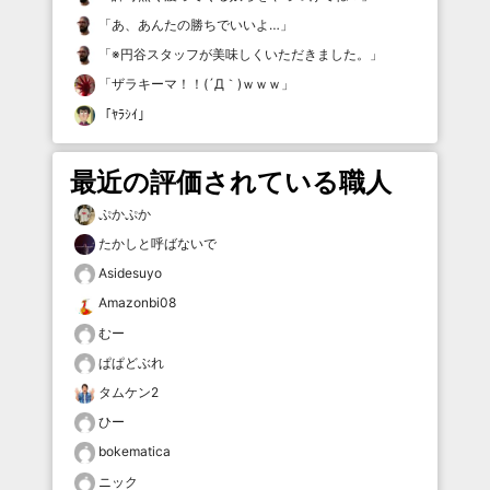
「
あ、あんたの勝ちでいいよ…
」
「
※円谷スタッフが美味しくいただきました。
」
「
ザラキーマ！！(´Д｀)ｗｗｗ
」
「
ﾔﾗｼｲ
」
最近の評価されている職人
ぷかぷか
たかしと呼ばないで
Asidesuyo
Amazonbi08
むー
ぱぱどぶれ
タムケン2
ひー
bokematica
ニック