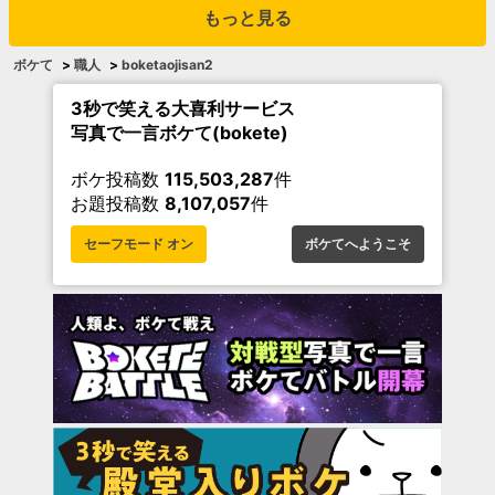
もっと見る
ボケて
>
職人
>
boketaojisan2
3秒で笑える大喜利サービス
写真で一言ボケて(bokete)
ボケ投稿数
115,503,287
件
お題投稿数
8,107,057
件
セーフモード オン
ボケてへようこそ