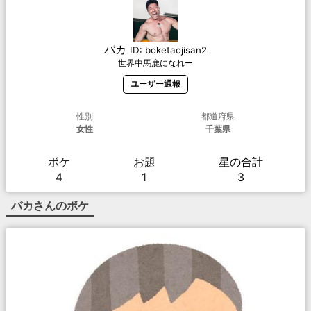
バカ
ID:
boketaojisan2
世界中馬鹿になれー
ユーザー通報
性別
都道府県
女性
千葉県
ボケ
お題
星の合計
4
1
3
バカ
さんのボケ