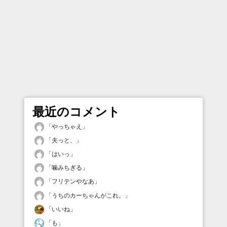
最近のコメント
「
やっちゃえ
」
「
夫っと、
」
「
はいっ
」
「
噛みちぎる
」
「
フリテンやなあ
」
「
うちのカーちゃんがこれ。
」
「
いいね
」
「
も
」