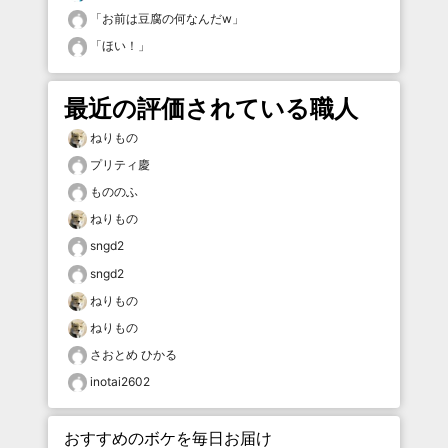
「
お前は豆腐の何なんだw
」
「
ほい！
」
最近の評価されている職人
ねりもの
プリティ慶
もののふ
ねりもの
sngd2
sngd2
ねりもの
ねりもの
さおとめ ひかる
inotai2602
おすすめのボケを毎日お届け