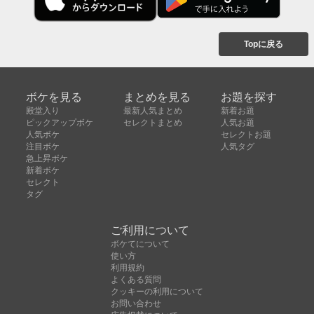
Topに戻る
ボケを見る
まとめを見る
お題を探す
殿堂入り
最新人気まとめ
新着お題
ピックアップボケ
セレクトまとめ
人気お題
人気ボケ
セレクトお題
注目ボケ
人気タグ
急上昇ボケ
新着ボケ
セレクト
タグ
ご利用について
ボケてについて
使い方
利用規約
よくある質問
クッキーの利用について
お問い合わせ