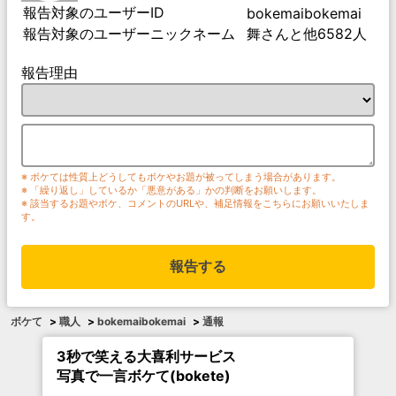
報告対象のユーザーID
bokemaibokemai
報告対象のユーザーニックネーム
舞さんと他6582人
報告理由
※ ボケては性質上どうしてもボケやお題が被ってしまう場合があります。
※ 「繰り返し」しているか「悪意がある」かの判断をお願いします。
※ 該当するお題やボケ、コメントのURLや、補足情報をこちらにお願いいたしま
す。
報告する
ボケて
>
職人
>
bokemaibokemai
>
通報
3秒で笑える大喜利サービス
写真で一言ボケて(bokete)