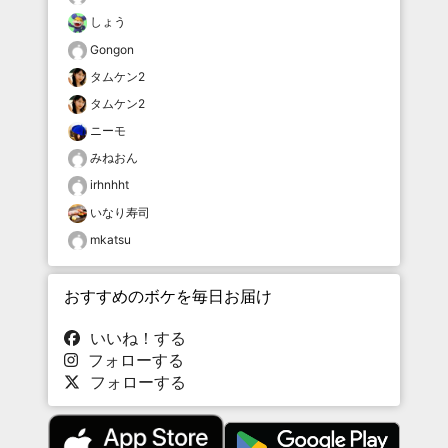
しょう
Gongon
タムケン2
タムケン2
ニーモ
みねおん
irhnhht
いなり寿司
mkatsu
おすすめのボケを毎日お届け
いいね！する
フォローする
フォローする