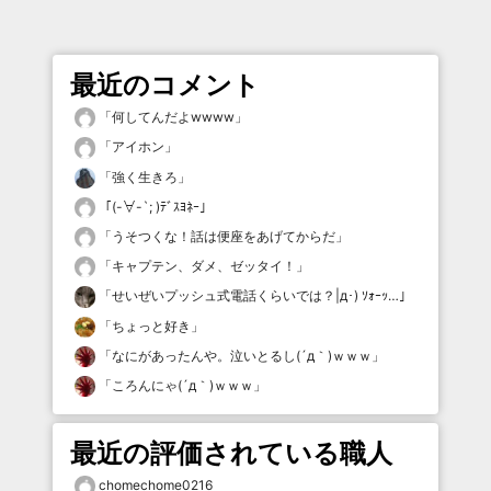
最近のコメント
「
何してんだよwwww
」
「
アイホン
」
「
強く生きろ
」
「
(-∀-`; )ﾃﾞｽﾖﾈｰ
」
「
うそつくな！話は便座をあげてからだ
」
「
キャプテン、ダメ、ゼッタイ！
」
「
せいぜいプッシュ式電話くらいでは？|д･) ｿｫｰｯ…
」
「
ちょっと好き
」
「
なにがあったんや。泣いとるし(´д｀)ｗｗｗ
」
「
ころんにゃ(´д｀)ｗｗｗ
」
最近の評価されている職人
chomechome0216