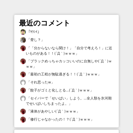
最近のコメント
「
ﾔﾗｼｲ
」
「
脅し？
」
「
「分からないなら聞け！」「自分で考えろ！」に近
いものがある！！(´Д｀)ｗｗｗ
」
「
ブラックめっちゃカッコいいのに台無しや(´Д｀)ｗ
ｗｗ
」
「
最初の工程が無駄過ぎる！！(´Д｀)ｗｗｗ
」
「
それ思ったw
」
「
餃子がゴミと化しとる…(´Д｀)ｗｗｗ
」
「
セイバーで「せいばい」しよう。…全人類を氷河期
でせいばいしちまったよ。
」
「
液体があやしい(´Д｀)ｗｗｗ
」
「
修行じゃなかったの！？(´Д｀)ｗｗｗ
」