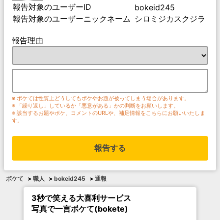
報告対象のユーザーID
bokeid245
報告対象のユーザーニックネーム
シロミジカスクジラ
報告理由
※ ボケては性質上どうしてもボケやお題が被ってしまう場合があります。
※ 「繰り返し」しているか「悪意がある」かの判断をお願いします。
※ 該当するお題やボケ、コメントのURLや、補足情報をこちらにお願いいたしま
す。
報告する
ボケて
>
職人
>
bokeid245
>
通報
3秒で笑える大喜利サービス
写真で一言ボケて(bokete)