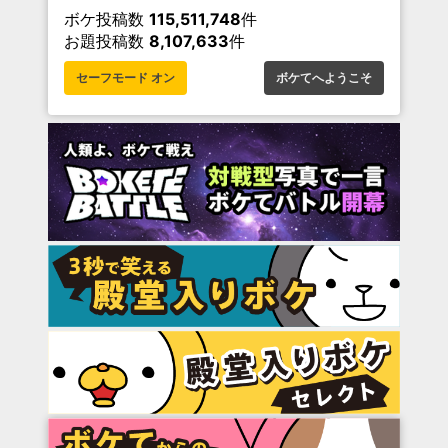
ボケ投稿数
115,511,748
件
お題投稿数
8,107,633
件
セーフモード オン
ボケてへようこそ