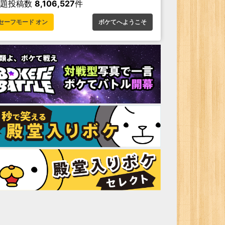
お題投稿数
8,106,527
件
セーフモード オン
ボケてへようこそ