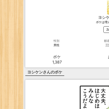
ヨシ
ボケは増
ユ
性別
都
男性
三
ボケ
1,387
ヨシケン
さんのボケ