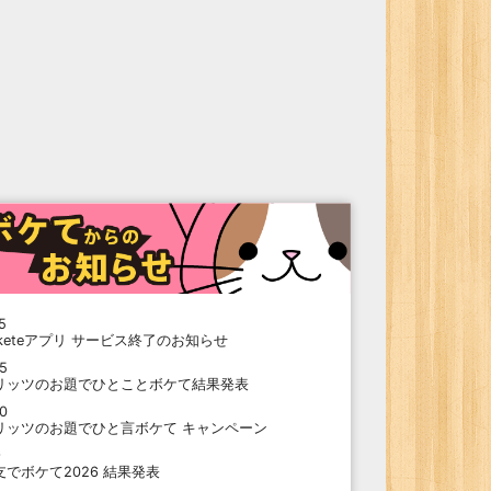
5
oketeアプリ サービス終了のお知らせ
15
リッツのお題でひとことボケて結果発表
10
リッツのお題でひと言ボケて キャンペーン
9
支でボケて2026 結果発表