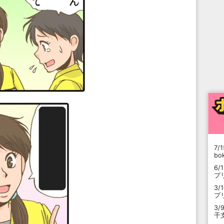
7/1
b
6/
プ
3/
プ
3/
干