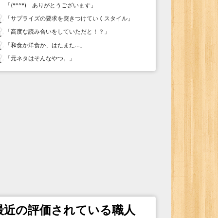
「
(*^^*) ありがとうございます
」
「
サプライズの要求を突きつけていくスタイル
」
「
高度な読み合いをしていただと！？
」
「
和食か洋食か、はたまた…
」
「
元ネタはそんなやつ。
」
最近の評価されている職人