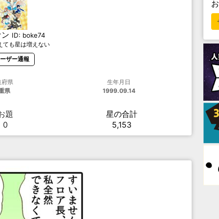
ケン
ID:
boke74
えても星は増えない
ーザー通報
道府県
生年月日
重県
1999.09.14
お題
星の合計
0
5,153