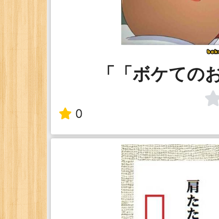
「「ボケての
0