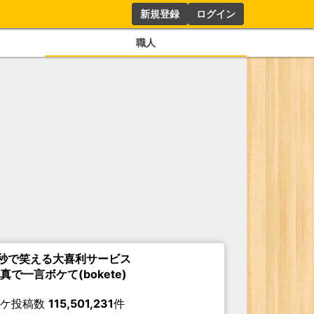
新規登録
ログイン
職人
秒で笑える大喜利サービス
真で一言ボケて(bokete)
ボケ投稿数
115,501,231
件