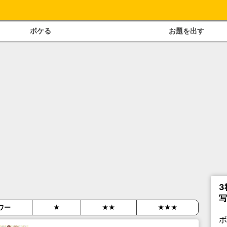
ボケる
お題を出す
3
写
ワー
★
★★
★★★