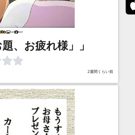
bot
bot
お題、お疲れ様」」
2週間くらい前