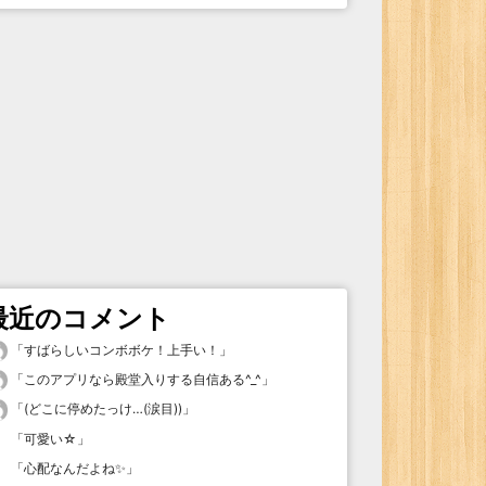
最近のコメント
「
すばらしいコンボボケ！上手い！
」
「
このアプリなら殿堂入りする自信ある^_^
」
「
(どこに停めたっけ…(涙目))
」
「
可愛い☆
」
「
心配なんだよね✨
」