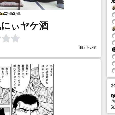
埼玉
埼玉
兄にぃヤケ酒
1日くらい前
お