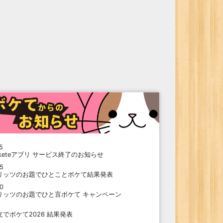
5
oketeアプリ サービス終了のお知らせ
15
リッツのお題でひとことボケて結果発表
10
リッツのお題でひと言ボケて キャンペーン
9
支でボケて2026 結果発表