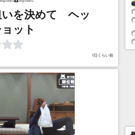
Jingruberu
Jingruberu
狙いを決めて ヘッ
ショット
1日くらい前