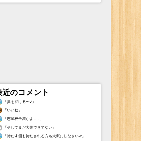
最近のコメント
「
翼を授ける〜♪
」
「
いいね
」
「
志望校全滅かよ……
」
「
そしてまだ大体できてない
」
「
待たす側も待たされる方も大概にしなさいw
」