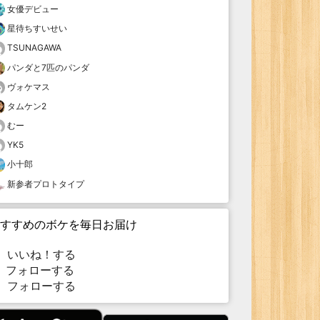
女優デビュー
星待ちすいせい
TSUNAGAWA
パンダと7匹のパンダ
ヴォケマス
タムケン2
むー
YK5
小十郎
新参者プロトタイプ
すすめのボケを毎日お届け
いいね！する
フォローする
フォローする