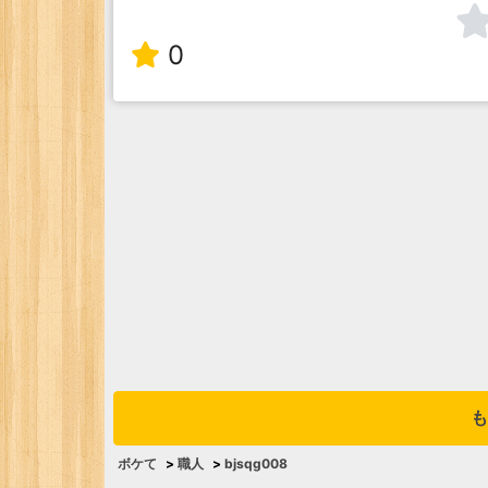
0
も
ボケて
>
職人
>
bjsqg008