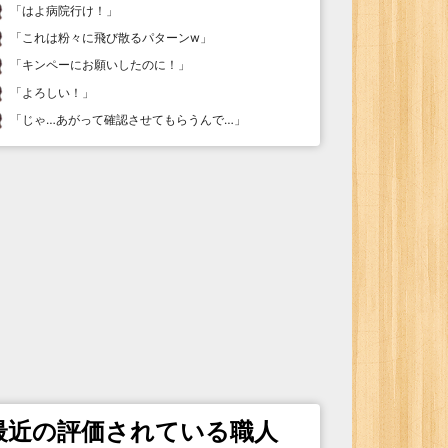
「
はよ病院行け！
」
「
これは粉々に飛び散るパターンw
」
「
キンペーにお願いしたのに！
」
「
よろしい！
」
「
じゃ…あがって確認させてもらうんで…
」
最近の評価されている職人