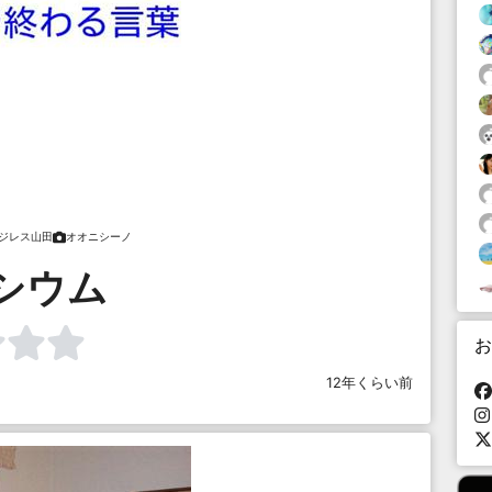
ジレス山田
オオニシーノ
シウム
お
12年くらい前