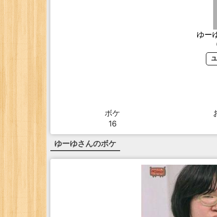
ゆー
ユ
ボケ
16
ゆーゆ
さんのボケ