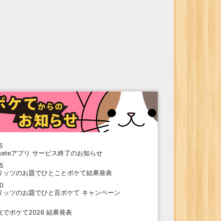
5
oketeアプリ サービス終了のお知らせ
15
リッツのお題でひとことボケて結果発表
10
リッツのお題でひと言ボケて キャンペーン
9
支でボケて2026 結果発表