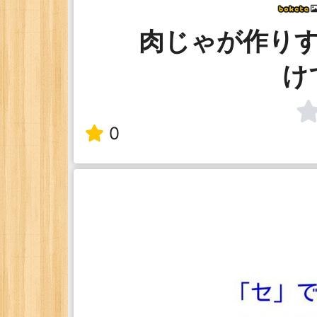
肉じゃが作り
け
0