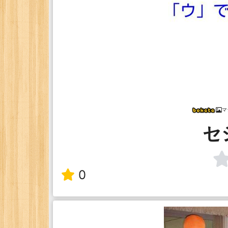
マ
セ
0