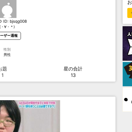
ゆ
ID:
bjsqg008
(・∀・＊)
ーザー通報
性別
男性
お題
星の合計
1
13