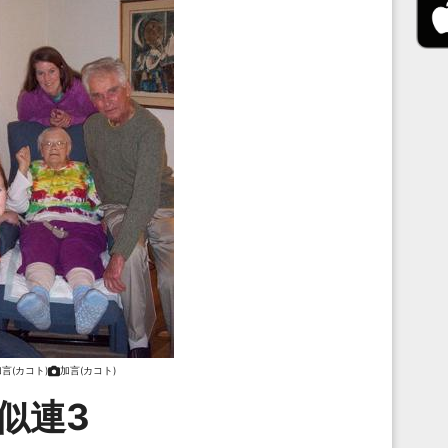
言(カコト)
加言(カコト)
似連3