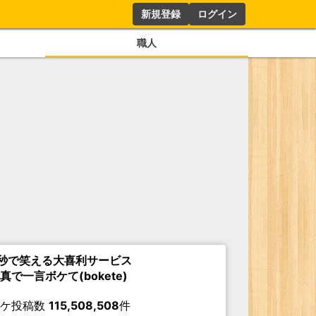
新規登録
ログイン
職人
秒で笑える大喜利サービス
真で一言ボケて(bokete)
ボケ投稿数
115,508,508
件