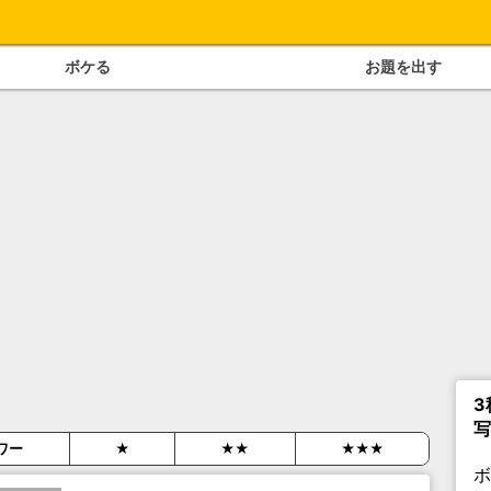
ボケる
お題を出す
3
写
ワー
★
★★
★★★