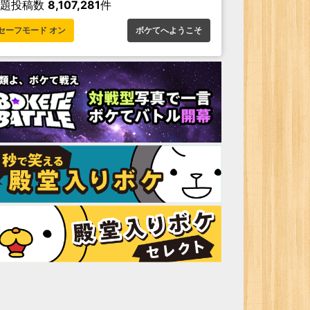
お題投稿数
8,107,281
件
セーフモード オン
ボケてへようこそ