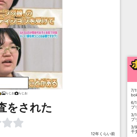
7/1
らじお
らじお
b
6/
査をされた
プ
3/
プ
3/
干
12年くらい前