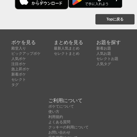
Topに戻る
ボケを見る
まとめを見る
お題を探す
殿堂入り
最新人気まとめ
新着お題
ピックアップボケ
セレクトまとめ
人気お題
人気ボケ
セレクトお題
注目ボケ
人気タグ
急上昇ボケ
新着ボケ
セレクト
タグ
ご利用について
ボケてについて
使い方
利用規約
よくある質問
クッキーの利用について
お問い合わせ