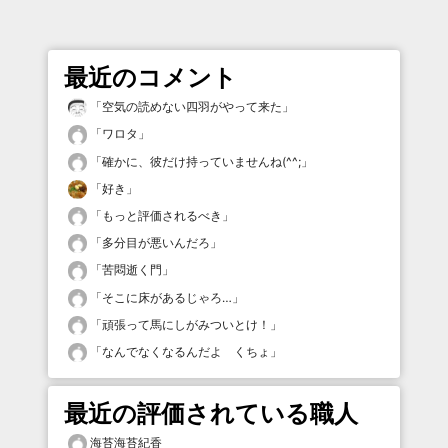
最近のコメント
「
空気の読めない四羽がやって来た
」
「
ワロタ
」
「
確かに、彼だけ持っていませんね(^^;
」
「
好き
」
「
もっと評価されるべき
」
「
多分目が悪いんだろ
」
「
苦悶逝く門
」
「
そこに床があるじゃろ…
」
「
頑張って馬にしがみついとけ！
」
「
なんでなくなるんだよ くちょ
」
最近の評価されている職人
海苔海苔紀香