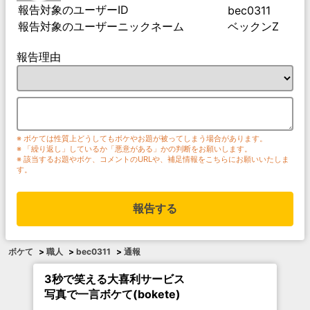
報告対象のユーザーID
bec0311
報告対象のユーザーニックネーム
ベックンZ
報告理由
※ ボケては性質上どうしてもボケやお題が被ってしまう場合があります。
※ 「繰り返し」しているか「悪意がある」かの判断をお願いします。
※ 該当するお題やボケ、コメントのURLや、補足情報をこちらにお願いいたしま
す。
報告する
ボケて
>
職人
>
bec0311
>
通報
3秒で笑える大喜利サービス
写真で一言ボケて(bokete)