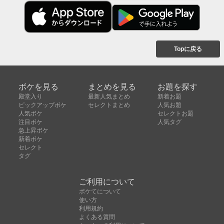
Topに戻る
ボケを見る
まとめを見る
お題を探す
殿堂入り
最新人気まとめ
新着お題
ピックアップボケ
セレクトまとめ
人気お題
人気ボケ
セレクトお題
注目ボケ
人気タグ
急上昇ボケ
新着ボケ
セレクト
タグ
ご利用について
ボケてについて
使い方
利用規約
よくある質問