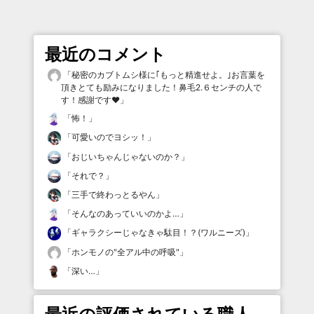
最近のコメント
「
秘密のカブトムシ様に｢もっと精進せよ。｣お言葉を
頂きとても励みになりました！鼻毛2.６センチの人で
す！感謝です♥️
」
「
怖！
」
「
可愛いのでヨシッ！
」
「
おじいちゃんじゃないのか？
」
「
それで？
」
「
三手で終わっとるやん
」
「
そんなのあっていいのかよ…
」
「
ギャラクシーじゃなきゃ駄目！？(ワルニーズ)
」
「
ホンモノの"全アル中の呼吸"
」
「
深い…
」