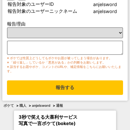
報告対象のユーザーID
anjelsword
報告対象のユーザーニックネーム
anjelsword
報告理由
※ ボケては性質上どうしてもボケやお題が被ってしまう場合があります。
※ 「繰り返し」しているか「悪意がある」かの判断をお願いします。
※ 該当するお題やボケ、コメントのURLや、補足情報をこちらにお願いいたしま
す。
報告する
ボケて
>
職人
>
anjelsword
>
通報
3秒で笑える大喜利サービス
写真で一言ボケて(bokete)