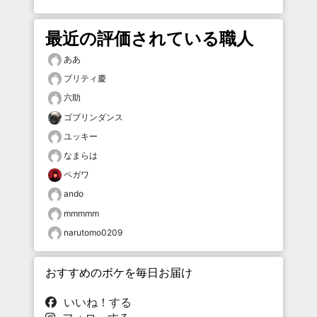
最近の評価されている職人
ああ
プリティ慶
六助
ゴブリンダンス
ユッキー
なまらは
ペガワ
ando
mmmmm
narutomo0209
おすすめのボケを毎日お届け
いいね！する