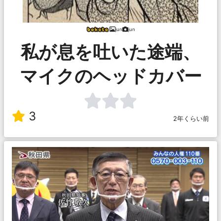
jun
jun
私が息を吐いた途端、
マイクのヘッドカバー
3
2年くらい前