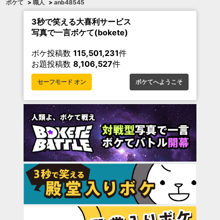
ボケて
>
職人
>
anb48545
3秒で笑える大喜利サービス
写真で一言ボケて(bokete)
ボケ投稿数
115,501,231
件
お題投稿数
8,106,527
件
セーフモード オン
ボケてへようこそ