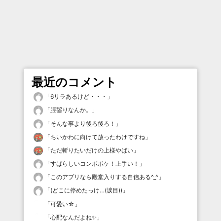
最近のコメント
「
6リラあるけど・・・
」
「
脛齧りなんか。
」
「
そんな事より後ろ後ろ！
」
「
ちいかわに向けて放ったわけですね
」
「
ただ斬りたいだけの上様やばい
」
「
すばらしいコンボボケ！上手い！
」
「
このアプリなら殿堂入りする自信ある^_^
」
「
(どこに停めたっけ…(涙目))
」
「
可愛い☆
」
「
心配なんだよね✨
」