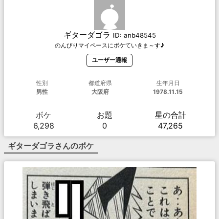
ギターダゴラ
ID:
anb48545
のんびりマイペースにボケていきま～す♪
ユーザー通報
性別
都道府県
生年月日
男性
大阪府
1978.11.15
ボケ
お題
星の合計
6,298
0
47,265
ギターダゴラ
さんのボケ