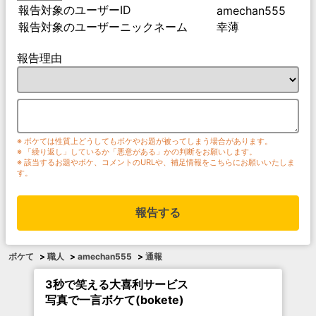
報告対象のユーザーID
amechan555
報告対象のユーザーニックネーム
幸薄
報告理由
※ ボケては性質上どうしてもボケやお題が被ってしまう場合があります。
※ 「繰り返し」しているか「悪意がある」かの判断をお願いします。
※ 該当するお題やボケ、コメントのURLや、補足情報をこちらにお願いいたしま
す。
報告する
ボケて
>
職人
>
amechan555
>
通報
3秒で笑える大喜利サービス
写真で一言ボケて(bokete)