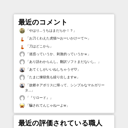
最近のコメント
「
やはり…うちはまだらか！？
」
「
お刀くわえた虎猫〜おーいかけーて〜
」
「
刀はどこから
」
「
迷惑っていうか、刺激的っていうかｗ
」
「
あり語わからんし。翻訳ソフトまだないし。
」
「
あてくしがいいねしちゃうぞ♡
」
「
たまに煉獄焦も繰り出しますw
」
「
故郷ネアポリスに帰って、シンプルなマルガリー
タ…
」
「
『リロード』
」
「
騙されてんじゃねーよw
」
最近の評価されている職人