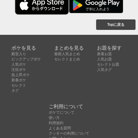
Topに戻る
ボケを見る
まとめを見る
お題を探す
殿堂入り
最新人気まとめ
新着お題
ピックアップボケ
セレクトまとめ
人気お題
人気ボケ
セレクトお題
注目ボケ
人気タグ
急上昇ボケ
新着ボケ
セレクト
タグ
ご利用について
ボケてについて
使い方
利用規約
よくある質問
クッキーの利用について