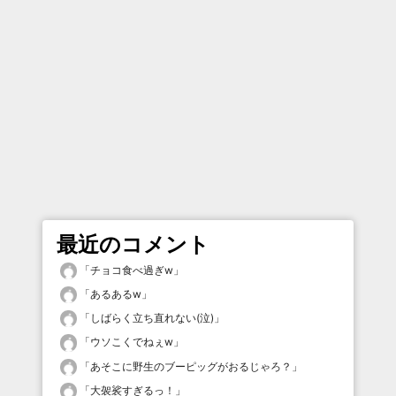
最近のコメント
「
チョコ食べ過ぎw
」
「
あるあるw
」
「
しばらく立ち直れない(泣)
」
「
ウソこくでねぇw
」
「
あそこに野生のブーピッグがおるじゃろ？
」
「
大袈裟すぎるっ！
」