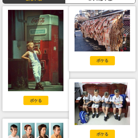
ボケる
ボケる
ボケる