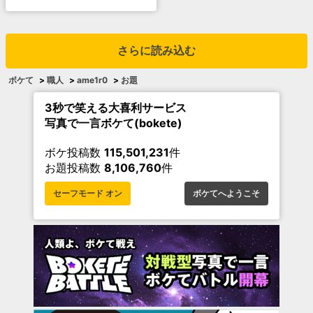
さらに読み込む
ボケて
>
職人
>
ame1r0
>
お題
3秒で笑える大喜利サービス
写真で一言ボケて(bokete)
ボケ投稿数
115,501,231
件
お題投稿数
8,106,760
件
セーフモード オン
ボケてへようこそ