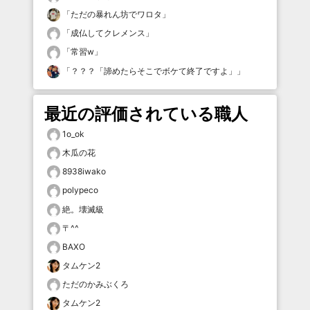
「
ただの暴れん坊でワロタ
」
「
成仏してクレメンス
」
「
常習w
」
「
？？？「諦めたらそこでボケて終了ですよ」
」
最近の評価されている職人
1o_ok
木瓜の花
8938iwako
polypeco
絶。壊滅級
〒^^
BAXO
タムケン2
ただのかみぶくろ
タムケン2