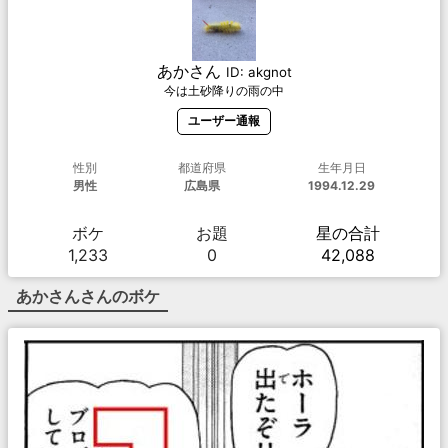
あかさん
ID:
akgnot
今は土砂降りの雨の中
ユーザー通報
性別
都道府県
生年月日
男性
広島県
1994.12.29
ボケ
お題
星の合計
1,233
0
42,088
あかさん
さんのボケ