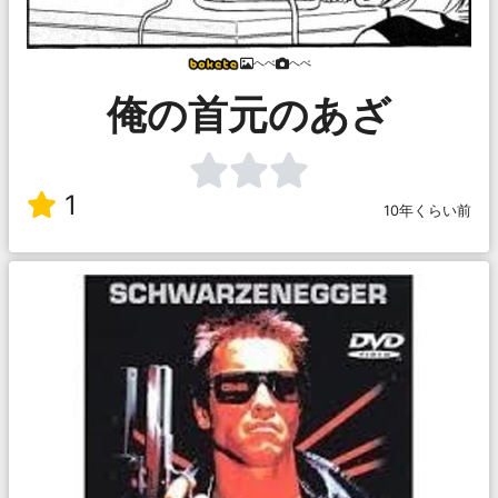
へべ
へべ
俺の首元のあざ
1
10年くらい前