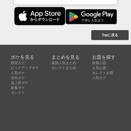
Topに戻る
ボケを見る
まとめを見る
お題を探す
殿堂入り
最新人気まとめ
新着お題
ピックアップボケ
セレクトまとめ
人気お題
人気ボケ
セレクトお題
注目ボケ
人気タグ
急上昇ボケ
新着ボケ
セレクト
タグ
ご利用について
ボケてについて
使い方
利用規約