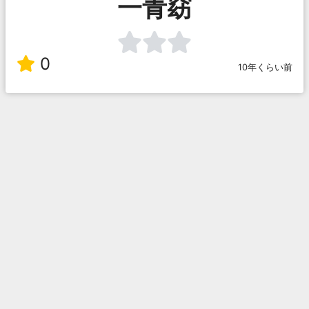
一青窈
0
10年くらい前