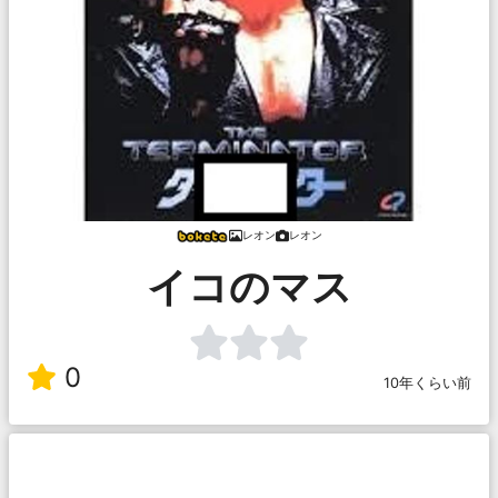
レオン
レオン
イコのマス
0
10年くらい前