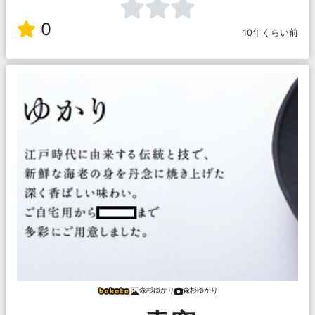
0
10年くらい前
森杉ゆかり
森杉ゆかり