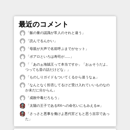
最近のコメント
「
飯の量の認識が常人のそれと違う
」
「
読んでるんかい
」
「
母親が大声で名前呼ぶまでがセット
」
「
ポアロといろは寿司が……
」
「
「あのぉ海賊王って本当ですか」「おぉそうだよ。
つっても昔の話だけどな」
」
「
ものしりガイドもついてくるから迷うなぁ
」
「
なんとなく拒否してるけど受け入れていいものなの
か未だに分からん
」
「
成敗中毒だろもう
」
「
太陽の王子であるRXへの命乞いにもみえるw
」
「
さっさと悪事を働けよ悪代官どもと思う吉宗であっ
た
」