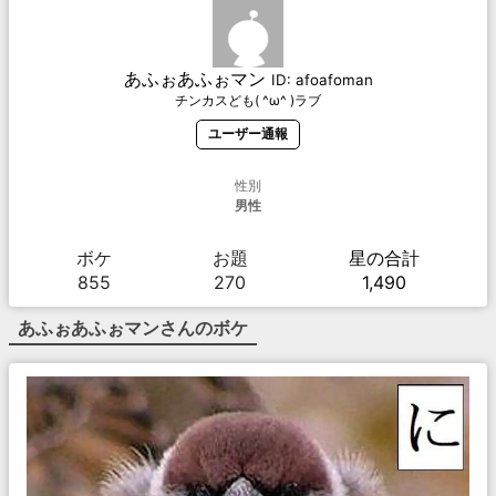
あふぉあふぉマン
ID:
afoafoman
チンカスども( ^ω^ )ラブ
ユーザー通報
性別
男性
ボケ
お題
星の合計
855
270
1,490
あふぉあふぉマン
さんのボケ