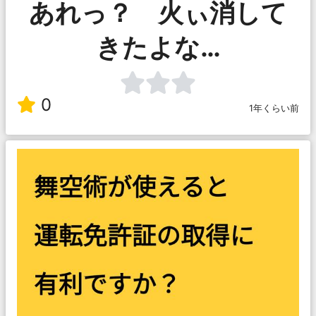
あれっ？ 火ぃ消して
きたよな…
0
1年くらい前