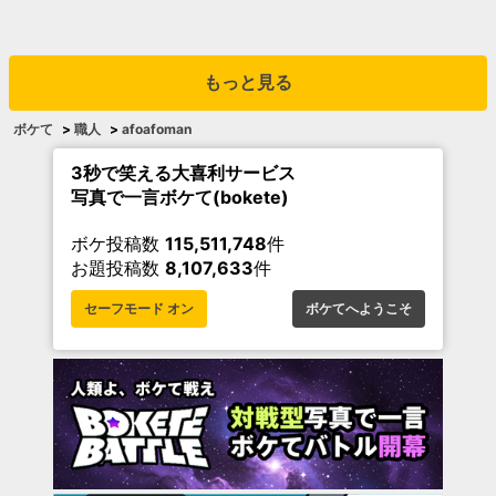
もっと見る
ボケて
>
職人
>
afoafoman
3秒で笑える大喜利サービス
写真で一言ボケて(bokete)
ボケ投稿数
115,511,748
件
お題投稿数
8,107,633
件
セーフモード オン
ボケてへようこそ