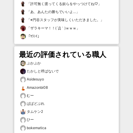
「
許可無く渡ってくる奴らをやっつけてね♡
」
「
あ、あんたの勝ちでいいよ…
」
「
※円谷スタッフが美味しくいただきました。
」
「
ザラキーマ！！(´Д｀)ｗｗｗ
」
「
ﾔﾗｼｲ
」
最近の評価されている職人
ぷかぷか
たかしと呼ばないで
Asidesuyo
Amazonbi08
むー
ぱぱどぶれ
タムケン2
ひー
bokematica