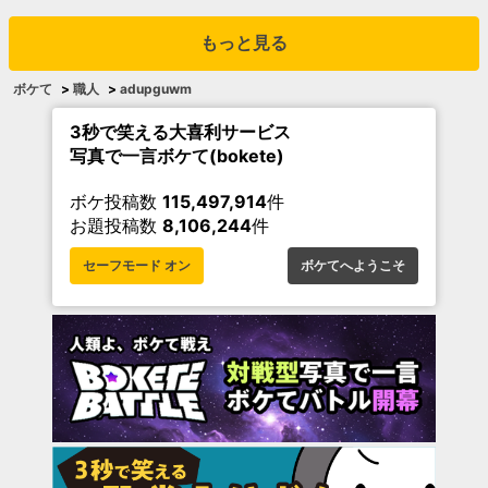
もっと見る
ボケて
>
職人
>
adupguwm
3秒で笑える大喜利サービス
写真で一言ボケて(bokete)
ボケ投稿数
115,497,914
件
お題投稿数
8,106,244
件
セーフモード オン
ボケてへようこそ