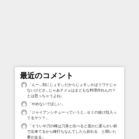
最近のコメント
「
んー…別にじょすぃだからじょすぃかばうワケじゃ
ないけどさ…じゃあテメェはまともな料理作れんの？
とは思っちゃうよね
」
「
やめないでほしい
」
「
ジャイアンシチューっていうと…セミの抜け殻入っ
てるヤツ？
」
「
そういや刀の峰は刀身と比べると遥かに柔らかい鉄
で出来てるから峰打ちなんてしたら折れる と聞いた
事がある
」