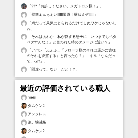
「
???「お許しください、メガトロン様！」
」
「
壁無ぁぁぁぁい!!!!!!栗原！壁ねえぞ!!!!!!
」
「
鳩だって呆気にとられるだけでしぬワケじゃないし
ね
」
「
それはあれか 私が愛する息子に「いつまでもベタ
ベタすんなよ」と言われた時のダメージに近い？
」
「
アバン「ふふふ…『フローラ様のそれは遥かに貴様
のそれを凌駕する』と言ったら？」 キル「なんだっ
て…っ!?」
」
「
間違って、ない だと！？
」
最近の評価されている職人
meiji
タムケン2
アンタレス
絶。壊滅級
タムケン2