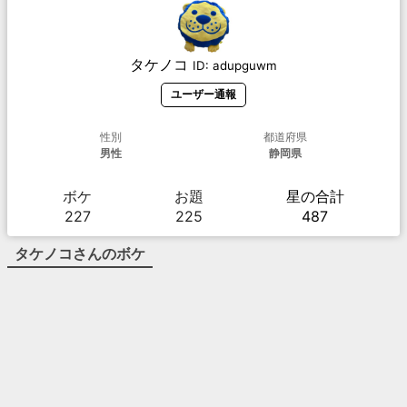
タケノコ
ID:
adupguwm
ユーザー通報
性別
都道府県
男性
静岡県
ボケ
お題
星の合計
227
225
487
タケノコ
さんのボケ