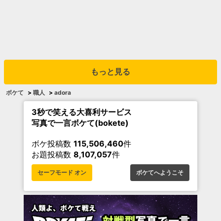
もっと見る
ボケて
>
職人
>
adora
3秒で笑える大喜利サービス
写真で一言ボケて(bokete)
ボケ投稿数
115,506,460
件
お題投稿数
8,107,057
件
セーフモード オン
ボケてへようこそ