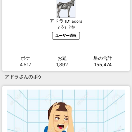
アドラ
ID:
adora
よろすぐね
ユーザー通報
ボケ
お題
星の合計
4,517
1,892
155,474
アドラ
さんのボケ