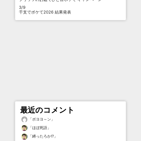
3/9
干支でボケて2026 結果発表
最近のコメント
「
ボヨヨ～ン
」
「
ほぼ死語
」
「
縛ったろか!?
」