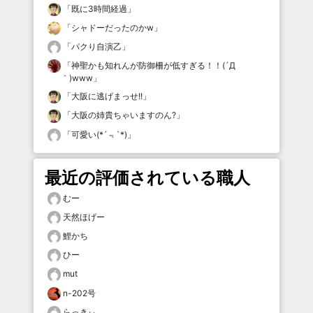
「
既に3時間経過
」
「
シャドーだったのかw
」
「
パクり自演乙
」
「
神聖かも知れんが防御柵が低すぎる！！(´Д
｀)www
」
「
大阪に逃げまっせ!!
」
「
大阪の姉貴ちゃいますのん?
」
「
可愛い(*´﹃`*)
」
最近の評価されている職人
むー
天然ほげー
鯉かち
ひー
mut
n-202号
らっきぃ