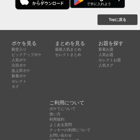
Topに戻る
ボケを見る
まとめを見る
お題を探す
殿堂入り
最新人気まとめ
新着お題
ピックアップボケ
セレクトまとめ
人気お題
人気ボケ
セレクトお題
注目ボケ
人気タグ
急上昇ボケ
新着ボケ
セレクト
タグ
ご利用について
ボケてについて
使い方
利用規約
よくある質問
クッキーの利用について
お問い合わせ