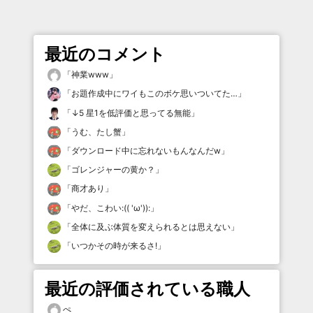
最近のコメント
「
神業www
」
「
お題作成中にワイもこのボケ思いついてた…
」
「
↓5 星1を低評価と思ってる無能
」
「
うむ、たし蟹
」
「
ダウンロード中に忘れないもんなんだw
」
「
ゴレンジャーの黄か？
」
「
商才あり
」
「
やだ、こわい:(( 'ω')):
」
「
全体に及ぶ体質を変えられるとは思えない
」
「
いつかその時が来るさ!
」
最近の評価されている職人
ぺ