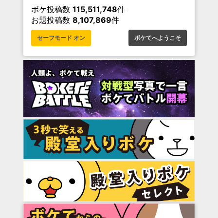
ボケ投稿数
115,511,748
件
お題投稿数
8,107,869
件
セーフモード オン
ボケてへようこそ