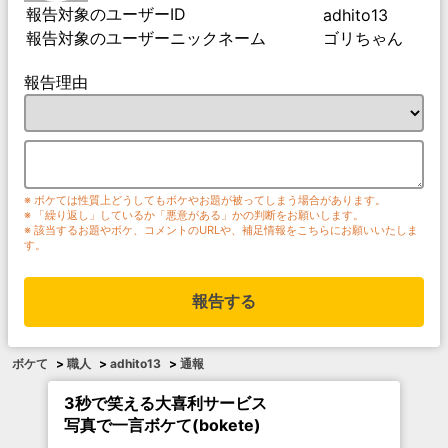
報告対象のユーザーID
adhito13
報告対象のユーザーニックネーム
ゴリちゃん
報告理由
※ ボケては性質上どうしてもボケやお題が被ってしまう場合があります。
※ 「繰り返し」しているか「悪意がある」かの判断をお願いします。
※ 該当するお題やボケ、コメントのURLや、補足情報をこちらにお願いいたしま
す。
報告する
ボケて
>
職人
>
adhito13
>
通報
3秒で笑える大喜利サービス
写真で一言ボケて(bokete)