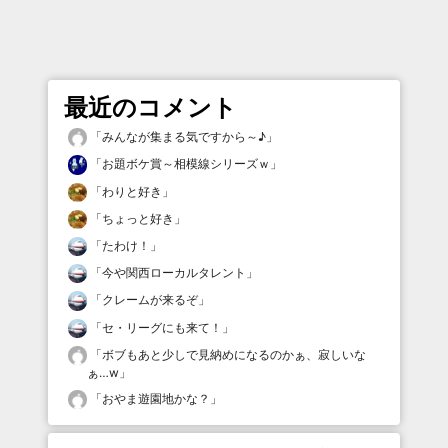
最近のコメント
「
みんなが集まる気ですから～♪
」
「
お題ボケ賞～相模線シリーズｗ
」
「
わりと好き
」
「
ちょっと好き
」
「
たわけ！
」
「
今や関西ローカルタレント
」
「
クレームが来るぞ
」
「
セ・リーグにも来て！
」
「
ボブもあと少しで見納めになるのかぁ、寂しいな
ぁ…w
」
「
おやま遊園地かな？
」