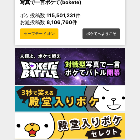
写真で一言ボケて(bokete)
ボケ投稿数
115,501,231
件
お題投稿数
8,106,760
件
セーフモード オン
ボケてへようこそ