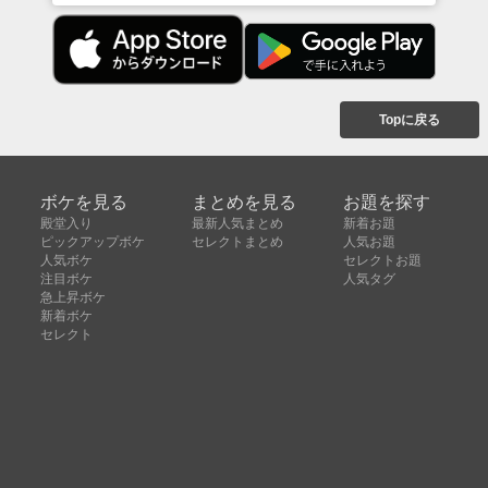
Topに戻る
ボケを見る
まとめを見る
お題を探す
殿堂入り
最新人気まとめ
新着お題
ピックアップボケ
セレクトまとめ
人気お題
人気ボケ
セレクトお題
注目ボケ
人気タグ
急上昇ボケ
新着ボケ
セレクト
タグ
ご利用について
ボケてについて
使い方
利用規約
よくある質問