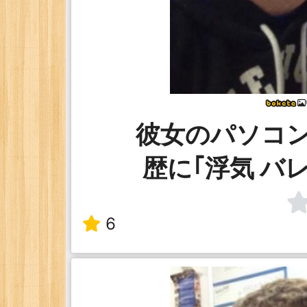
彼女のパソコ
歴に｢浮気 バ
6