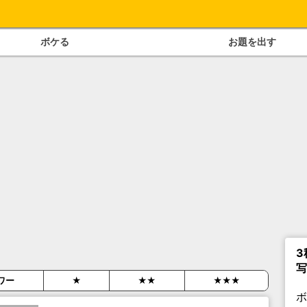
ボケる
お題を出す
3
写
ワー
★
★★
★★★