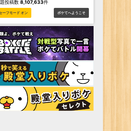
お題投稿数
8,107,633
件
セーフモード オン
ボケてへようこそ