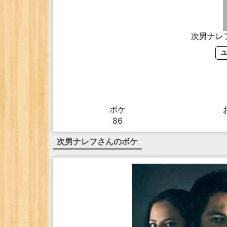
次男ナレ
ユ
ボケ
86
次男ナレフ
さんのボケ