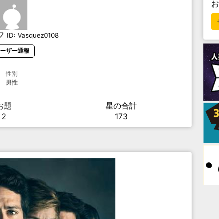
フ
ID:
Vasquez0108
ーザー通報
性別
男性
お題
星の合計
2
173