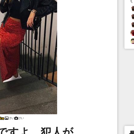
けい
けい
ですよ、犯人が