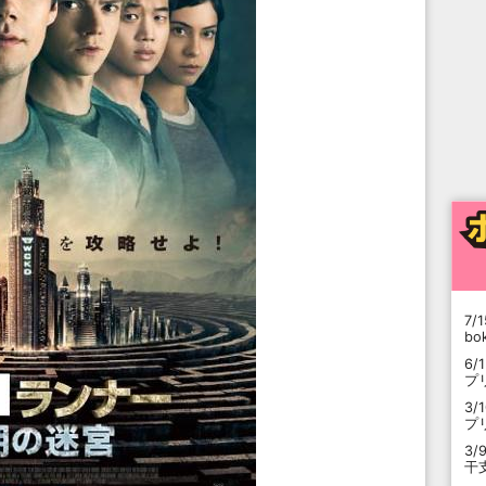
7/1
b
6/
プ
3/
プ
3/
干