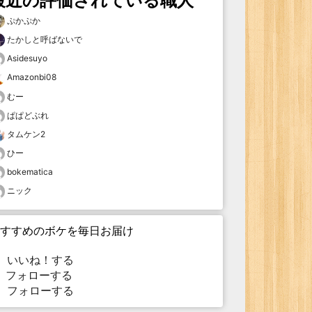
最近の評価されている職人
ぷかぷか
たかしと呼ばないで
Asidesuyo
Amazonbi08
むー
ぱぱどぶれ
タムケン2
ひー
bokematica
ニック
すすめのボケを毎日お届け
いいね！する
フォローする
フォローする