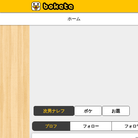
ホーム
次男ナレフ
ボケ
お題
プロフ
フォロー
フォロ