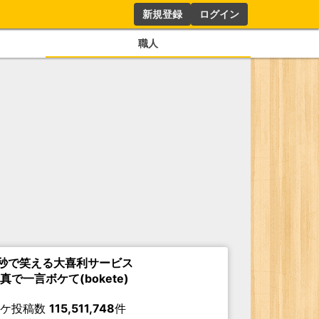
新規登録
ログイン
職人
秒で笑える大喜利サービス
真で一言ボケて(bokete)
ボケ投稿数
115,511,748
件