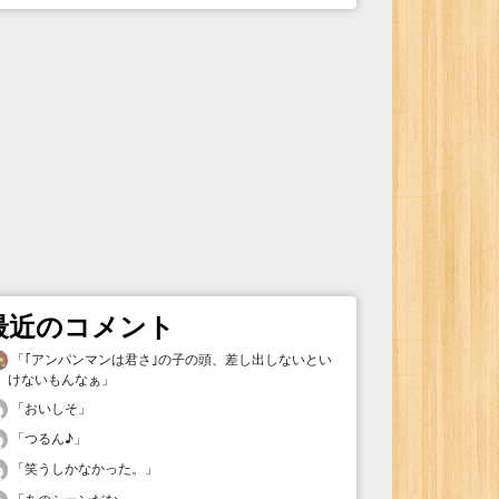
最近のコメント
「
｢アンパンマンは君さ｣の子の頭、差し出しないとい
けないもんなぁ
」
「
おいしそ
」
「
つるん♪
」
「
笑うしかなかった。
」