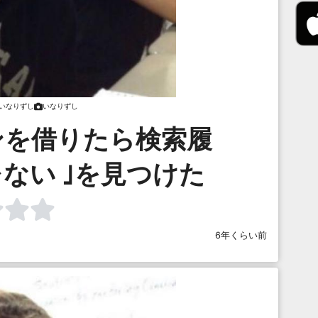
いなりずし
いなりずし
ンを借りたら検索履
レない ｣を見つけた
6年くらい前