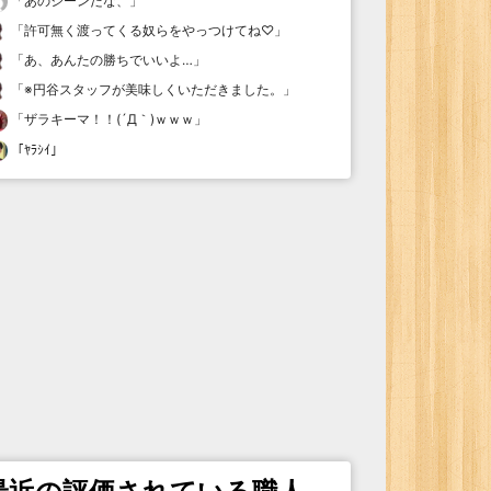
「
あのシーンだな、
」
「
許可無く渡ってくる奴らをやっつけてね♡
」
「
あ、あんたの勝ちでいいよ…
」
「
※円谷スタッフが美味しくいただきました。
」
「
ザラキーマ！！(´Д｀)ｗｗｗ
」
「
ﾔﾗｼｲ
」