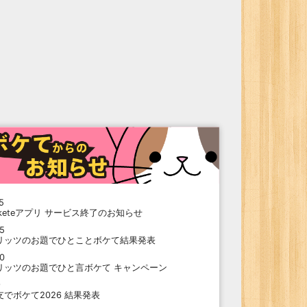
5
oketeアプリ サービス終了のお知らせ
15
リッツのお題でひとことボケて結果発表
10
リッツのお題でひと言ボケて キャンペーン
9
支でボケて2026 結果発表