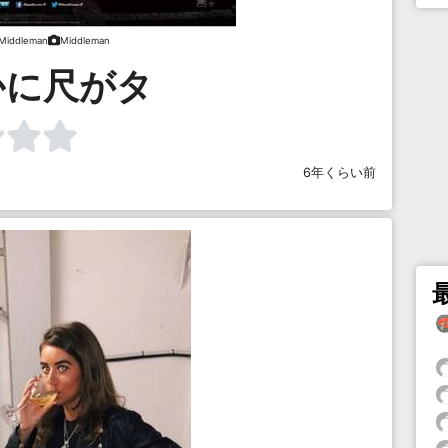
Middleman
Middleman
かに尺がタ
6年くらい前