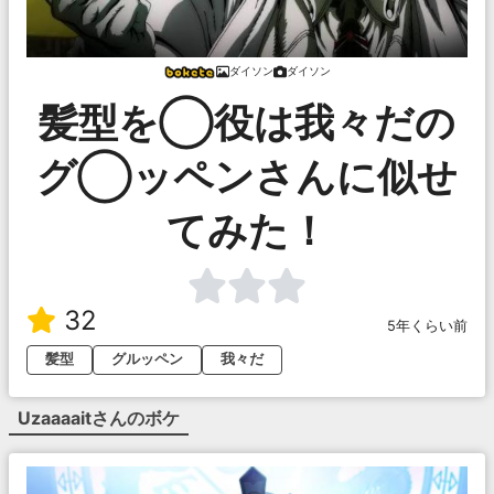
ダイソン
ダイソン
髪型を◯役は我々だの
グ◯ッペンさんに似せ
てみた！
32
5年くらい前
髪型
グルッペン
我々だ
Uzaaaait
さんのボケ