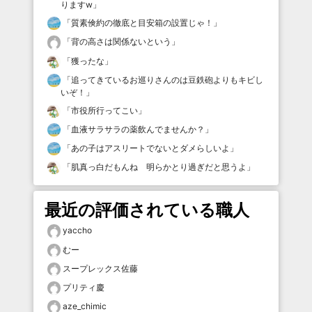
りますw
」
「
質素倹約の徹底と目安箱の設置じゃ！
」
「
背の高さは関係ないという
」
「
獲ったな
」
「
追ってきているお巡りさんのは豆鉄砲よりもキビし
いぞ！
」
「
市役所行ってこい
」
「
血液サラサラの薬飲んでませんか？
」
「
あの子はアスリートでないとダメらしいよ
」
「
肌真っ白だもんね 明らかとり過ぎだと思うよ
」
最近の評価されている職人
yaccho
むー
スープレックス佐藤
プリティ慶
aze_chimic