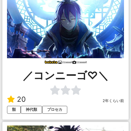
Uzaaaait
Uzaaaait
／コンニーゴ♡＼
20
2年くらい前
類
神代類
プロセカ