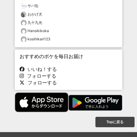
サバ缶
おかげ犬
九十九光
Hansikikoka
kosihikari123
おすすめのボケを毎日お届け
いいね！する
フォローする
フォローする
Topに戻る