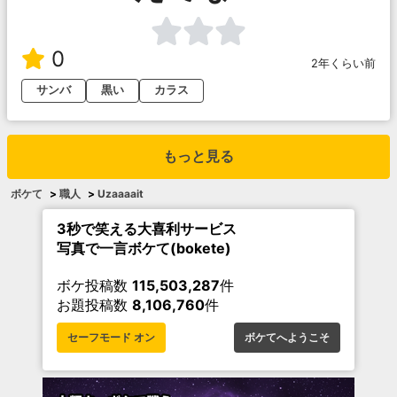
0
2年くらい前
サンバ
黒い
カラス
もっと見る
ボケて
>
職人
>
Uzaaaait
3秒で笑える大喜利サービス
写真で一言ボケて(bokete)
ボケ投稿数
115,503,287
件
お題投稿数
8,106,760
件
セーフモード オン
ボケてへようこそ