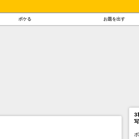
ボケる
お題を出す
3
写