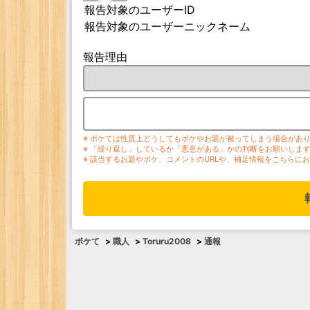
報告対象のユーザーID
報告対象のユーザーニックネーム
報告理由
※ ボケては性質上どうしてもボケやお題が被ってしまう場合があ
※ 「繰り返し」しているか「悪意がある」かの判断をお願いしま
※ 該当するお題やボケ、コメントのURLや、補足情報をこちらに
ボケて
>
職人
>
Toruru2008
>
通報