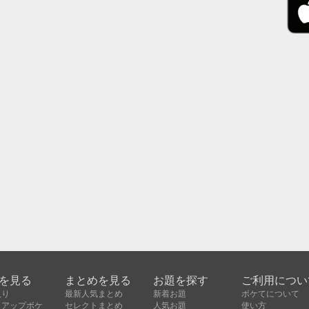
を見る
まとめを見る
お題を探す
ご利用につい
入り
最新人気まとめ
新着お題
ボケてについて
クアップボケ
セレクトまとめ
人気お題
使い方