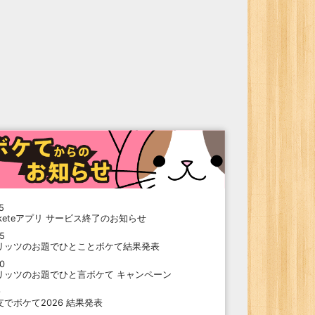
5
oketeアプリ サービス終了のお知らせ
15
リッツのお題でひとことボケて結果発表
10
リッツのお題でひと言ボケて キャンペーン
9
支でボケて2026 結果発表