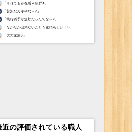
「
それでも存在感☆抜群♪
」
「
贅沢なガキやな～♪
」
「
執行猶予が無駄だったでな～♪
」
「
なかなか出来ないこと☆素晴らしい！✨
」
「
大大家族♪
」
最近の評価されている職人