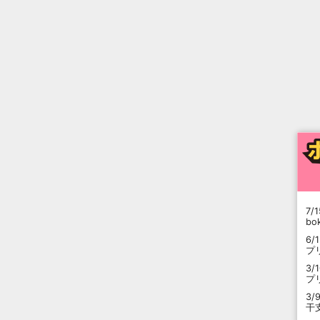
7/1
b
6/
プ
3/
プ
3/
干