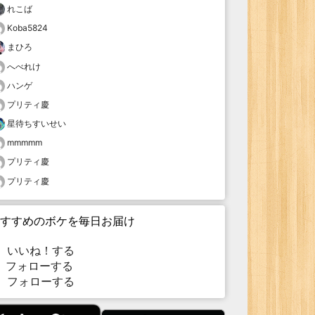
れこば
Koba5824
まひろ
へべれけ
ハンゲ
プリティ慶
星待ちすいせい
mmmmm
プリティ慶
プリティ慶
すすめのボケを毎日お届け
いいね！する
フォローする
フォローする