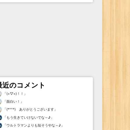
最近のコメント
「
(>▽<)！！
」
「
面白い！
」
「
(*^^*) ありがとうございます
」
「
もう生きていけないでな～♪
」
「
ウルトラマンよりも短そうやな～♪
」