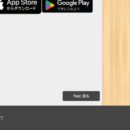
Topに戻る
て