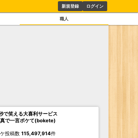
新規登録
ログイン
職人
秒で笑える大喜利サービス
真で一言ボケて(bokete)
ボケ投稿数
115,497,914
件