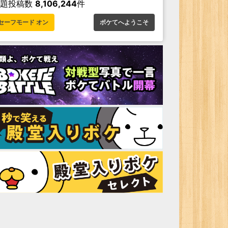
お題投稿数
8,106,244
件
セーフモード オン
ボケてへようこそ