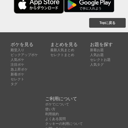
Topに戻る
ボケを見る
まとめを見る
お題を探す
殿堂入り
最新人気まとめ
新着お題
ピックアップボケ
セレクトまとめ
人気お題
人気ボケ
セレクトお題
注目ボケ
人気タグ
急上昇ボケ
新着ボケ
セレクト
タグ
ご利用について
ボケてについて
使い方
利用規約
よくある質問
クッキーの利用について