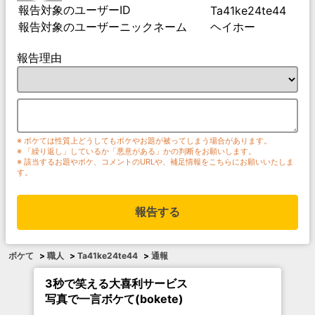
報告対象のユーザーID
Ta41ke24te44
報告対象のユーザーニックネーム
ヘイホー
報告理由
※ ボケては性質上どうしてもボケやお題が被ってしまう場合があります。
※ 「繰り返し」しているか「悪意がある」かの判断をお願いします。
※ 該当するお題やボケ、コメントのURLや、補足情報をこちらにお願いいたしま
す。
報告する
ボケて
>
職人
>
Ta41ke24te44
>
通報
3秒で笑える大喜利サービス
写真で一言ボケて(bokete)