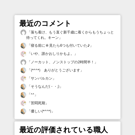
最近のコメント
「
落ち着け、もう直ぐ新千歳に着くからもうちょっと
待ってくれ。キーン
」
「
寝る前に☆見たら6つも付いていた♪
」
「
いや、誰かおしりかもよ。
」
「
ノーカット、ノンストップの2時間半！
」
「
(*^^*) ありがとうございます
」
「
サンバルカン
」
「
そうなんだ(・・;)
」
「
^^
」
「
苦悶死期
」
「
優しい(*^^*)
」
最近の評価されている職人