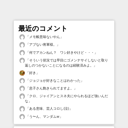
最近のコメント
「
メモ帳意味ないやん
」
「
アブない将軍様。
」
「
何でアカンねん？ ワシ好きやけど・・・
」
「
そういう状況では早目にゴメンナサイしないと取り
返しのつかないことになるのは経験済みよ。
」
「
好き
」
「
ジョジョが好きなことはわかった
」
「
息子さん飽きられてますよ。
」
「
クロ、ジャイアンとスネ夫にやられるほど強いんだ
な
」
「
ある意味、芸人コロし(泣)
」
「
う〜ん、マンダムw
」