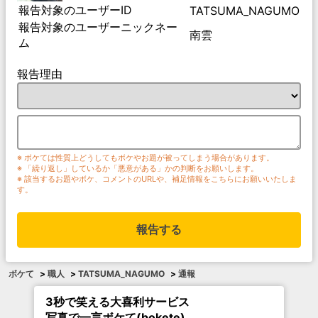
報告対象のユーザーID
TATSUMA_NAGUMO
報告対象のユーザーニックネー
南雲
ム
報告理由
※ ボケては性質上どうしてもボケやお題が被ってしまう場合があります。
※ 「繰り返し」しているか「悪意がある」かの判断をお願いします。
※ 該当するお題やボケ、コメントのURLや、補足情報をこちらにお願いいたしま
す。
報告する
ボケて
>
職人
>
TATSUMA_NAGUMO
>
通報
3秒で笑える大喜利サービス
写真で一言ボケて(bokete)