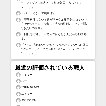
ー、ダメダメ…海苔とごま油は韓国に寄ってしま
う…！」
」
「
バットめがけて剛速球
」
「
普段料理しない友達がサークル旅行先のロッジで
「リナちゃーん、お米って洗う時洗剤いる？」と聞い
てきた時の衝撃
」
「
回転寿司梯子…って音で聴くとなんだか必殺技名っ
ぽい
」
「
アバン「ああいうのをくらったのは…あー…何回目
かな…？ うん、まあ…多分10回以上くらってるから
な…！」
」
最近の評価されている職人
ユッキー
むー
TSUNAGAWA
ユッキー
963852834