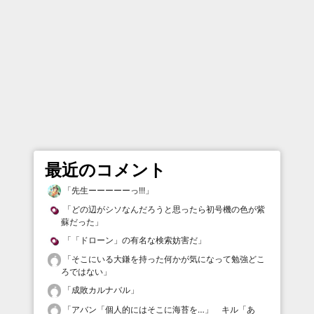
最近のコメント
「
先生ーーーーーっ!!!
」
「
どの辺がシソなんだろうと思ったら初号機の色が紫
蘇だった
」
「
「ドローン」の有名な検索妨害だ
」
「
そこにいる大鎌を持った何かが気になって勉強どこ
ろではない
」
「
成敗カルナバル
」
「
アバン「個人的にはそこに海苔を…」 キル「あ