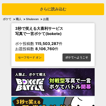
さらに読み込む
ボケて
>
職人
>
Shulavan
>
お題
3秒で笑える大喜利サービス
写真で一言ボケて(bokete)
ボケ投稿数
115,503,287
件
お題投稿数
8,106,760
件
セーフモード オン
ボケてへようこそ