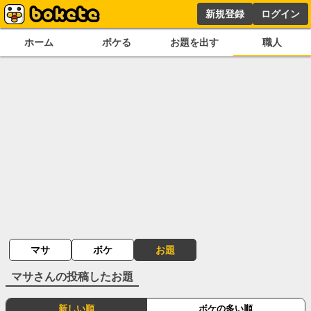
新規登録
ログイン
ホーム
ボケる
お題を出す
職人
マサ
ボケ
お題
マサ
さんの投稿したお題
新しい順
ボケの多い順