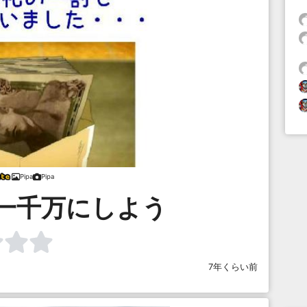
Pipa
Pipa
一千万にしよう
7年くらい前