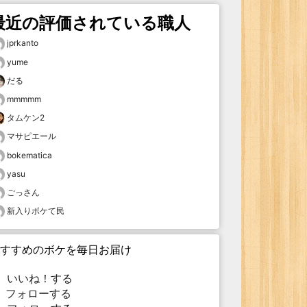
最近の評価されている職人
jprkanto
yume
だる
mmmmm
タムケン2
マサピエール
bokematica
yasu
ごっさん
新入りボケて民
すすめのボケを毎日お届け
いいね！する
フォローする