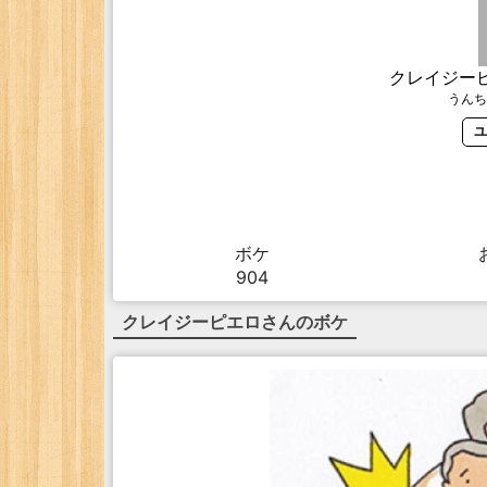
クレイジー
うんち
ユ
ボケ
904
クレイジーピエロ
さんのボケ