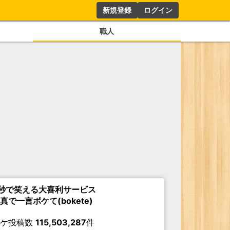
新規登録
ログイン
職人
秒で笑える大喜利サービス
真で一言ボケて(bokete)
ボケ投稿数
115,503,287
件