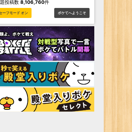
お題投稿数
8,106,760
件
セーフモード オン
ボケてへようこそ