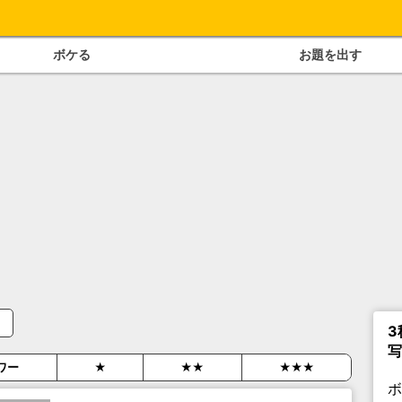
ボケる
お題を出す
3
写
ワー
★
★★
★★★