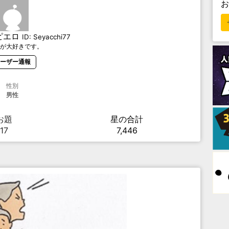
ピエロ
ID:
Seyacchi77
が大好きです。
ーザー通報
性別
男性
お題
星の合計
17
7,446