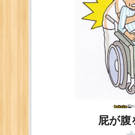
ボ
屁が腹