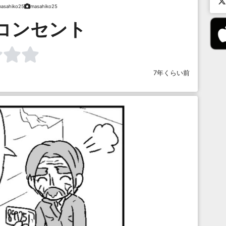
asahiko25
masahiko25
コンセント
7年くらい前