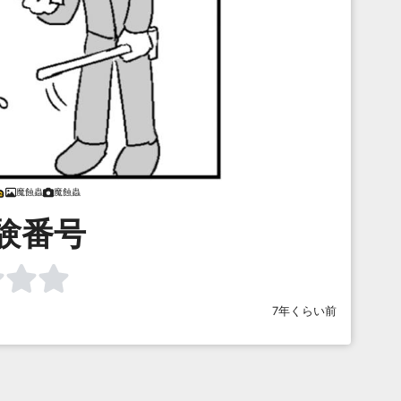
魔蝕蟲
魔蝕蟲
験番号
7年くらい前