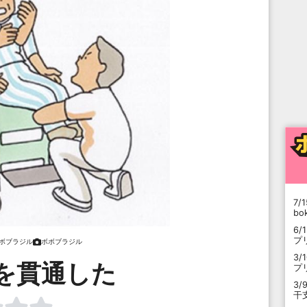
7/1
b
6/
プ
ボブラジル
ボボブラジル
3/
を貫通した
プ
3/
干