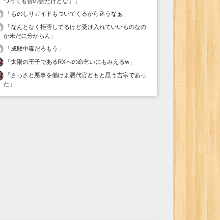
つっても昔の話だけどな」
」
「
ものしりガイドもついてくるから迷うなぁ
」
「
なんとなく拒否してるけど受け入れていいものなの
か未だに分からん
」
「
成敗中毒だろもう
」
「
太陽の王子であるRXへの命乞いにもみえるw
」
「
さっさと悪事を働けよ悪代官どもと思う吉宗であっ
た
」