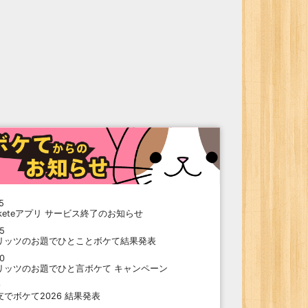
5
oketeアプリ サービス終了のお知らせ
15
リッツのお題でひとことボケて結果発表
10
リッツのお題でひと言ボケて キャンペーン
9
支でボケて2026 結果発表