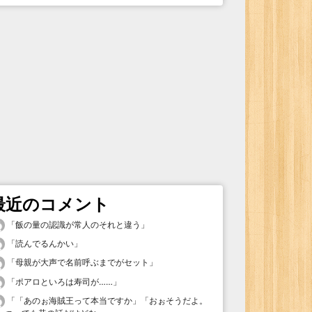
最近のコメント
「
飯の量の認識が常人のそれと違う
」
「
読んでるんかい
」
「
母親が大声で名前呼ぶまでがセット
」
「
ポアロといろは寿司が……
」
「
「あのぉ海賊王って本当ですか」「おぉそうだよ。