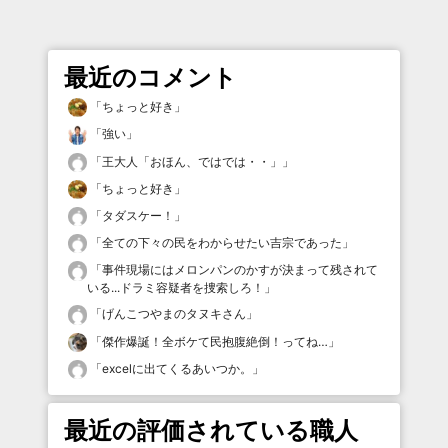
最近のコメント
「
ちょっと好き
」
「
強い
」
「
王大人「おほん、ではでは・・」
」
「
ちょっと好き
」
「
タダスケー！
」
「
全ての下々の民をわからせたい吉宗であった
」
「
事件現場にはメロンパンのかすが決まって残されて
いる...ドラミ容疑者を捜索しろ！
」
「
げんこつやまのタヌキさん
」
「
傑作爆誕！全ボケて民抱腹絶倒！ってね…
」
「
excelに出てくるあいつか。
」
最近の評価されている職人