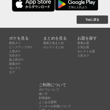
Topに戻る
ボケを見る
まとめを見る
お題を探す
殿堂入り
最新人気まとめ
新着お題
ピックアップボケ
セレクトまとめ
人気お題
人気ボケ
セレクトお題
注目ボケ
人気タグ
急上昇ボケ
新着ボケ
セレクト
タグ
ご利用について
ボケてについて
使い方
利用規約
よくある質問
クッキーの利用について