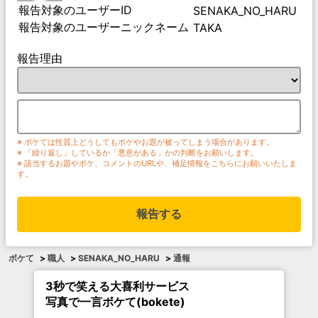
報告対象のユーザーID
SENAKA_NO_HARU
報告対象のユーザーニックネーム
TAKA
報告理由
※ ボケては性質上どうしてもボケやお題が被ってしまう場合があります。
※ 「繰り返し」しているか「悪意がある」かの判断をお願いします。
※ 該当するお題やボケ、コメントのURLや、補足情報をこちらにお願いいたしま
す。
報告する
ボケて
>
職人
>
SENAKA_NO_HARU
>
通報
3秒で笑える大喜利サービス
写真で一言ボケて(bokete)