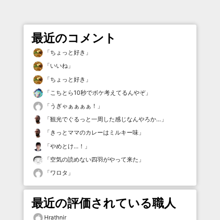
最近のコメント
「
ちょっと好き
」
「
いいね
」
「
ちょっと好き
」
「
こちとら10秒でボケ考えてるんやぞ
」
「
うぎゃぁぁぁぁ！
」
「
観光でぐるっと一周した感じなんやろか…
」
「
きっとママのカレーはミルキー味
」
「
やめとけ…！
」
「
空気の読めない四羽がやって来た
」
「
ワロタ
」
最近の評価されている職人
Hrathnir