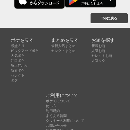
Topに戻る
ボケを見る
まとめを見る
お題を探す
殿堂入り
最新人気まとめ
新着お題
ピックアップボケ
セレクトまとめ
人気お題
人気ボケ
セレクトお題
注目ボケ
人気タグ
急上昇ボケ
新着ボケ
セレクト
タグ
ご利用について
ボケてについて
使い方
利用規約
よくある質問
クッキーの利用について
お問い合わせ