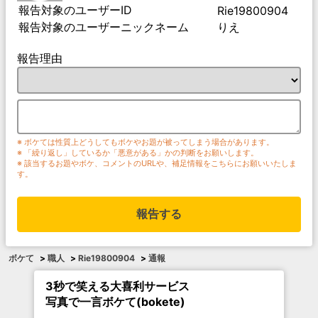
報告対象のユーザーID
Rie19800904
報告対象のユーザーニックネーム
りえ
報告理由
※ ボケては性質上どうしてもボケやお題が被ってしまう場合があります。
※ 「繰り返し」しているか「悪意がある」かの判断をお願いします。
※ 該当するお題やボケ、コメントのURLや、補足情報をこちらにお願いいたしま
す。
報告する
ボケて
>
職人
>
Rie19800904
>
通報
3秒で笑える大喜利サービス
写真で一言ボケて(bokete)