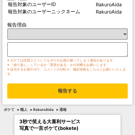
報告対象のユーザーID
RakuroAida
報告対象のユーザーニックネーム
RakuroAida
報告理由
※ ボケては性質上どうしてもボケやお題が被ってしまう場合があります。
※ 「繰り返し」しているか「悪意がある」かの判断をお願いします。
※ 該当するお題やボケ、コメントのURLや、補足情報をこちらにお願いいたしま
す。
報告する
ボケて
>
職人
>
RakuroAida
>
通報
3秒で笑える大喜利サービス
写真で一言ボケて(bokete)