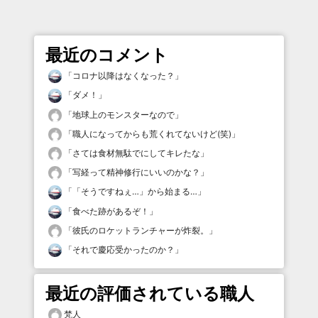
最近のコメント
「
コロナ以降はなくなった？
」
「
ダメ！
」
「
地球上のモンスターなので
」
「
職人になってからも荒くれてないけど(笑)
」
「
さては食材無駄でにしてキレたな
」
「
写経って精神修行にいいのかな？
」
「
「そうですねぇ…」から始まる…
」
「
食べた跡があるぞ！
」
「
彼氏のロケットランチャーが炸裂。
」
「
それで慶応受かったのか？
」
最近の評価されている職人
梵人