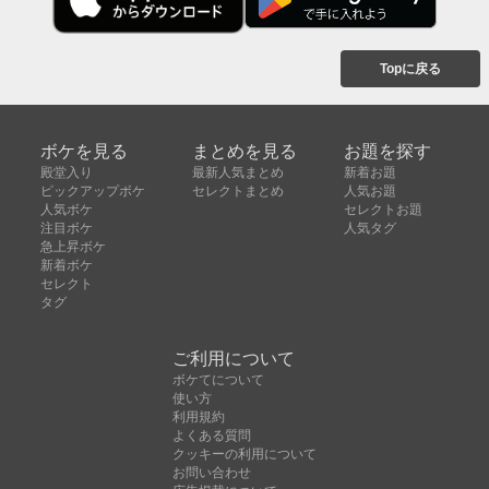
Topに戻る
ボケを見る
まとめを見る
お題を探す
殿堂入り
最新人気まとめ
新着お題
ピックアップボケ
セレクトまとめ
人気お題
人気ボケ
セレクトお題
注目ボケ
人気タグ
急上昇ボケ
新着ボケ
セレクト
タグ
ご利用について
ボケてについて
使い方
利用規約
よくある質問
クッキーの利用について
お問い合わせ