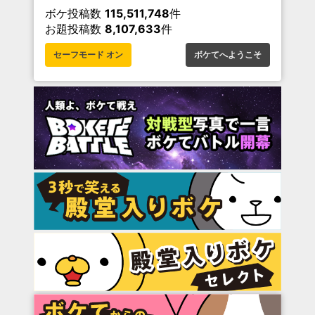
ボケ投稿数
115,511,748
件
お題投稿数
8,107,633
件
セーフモード オン
ボケてへようこそ