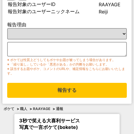
報告対象のユーザーID
RAAYAGE
報告対象のユーザーニックネーム
Reiji
報告理由
※ ボケては性質上どうしてもボケやお題が被ってしまう場合があります。
※ 「繰り返し」しているか「悪意がある」かの判断をお願いします。
※ 該当するお題やボケ、コメントのURLや、補足情報をこちらにお願いいたしま
す。
報告する
ボケて
>
職人
>
RAAYAGE
>
通報
3秒で笑える大喜利サービス
写真で一言ボケて(bokete)