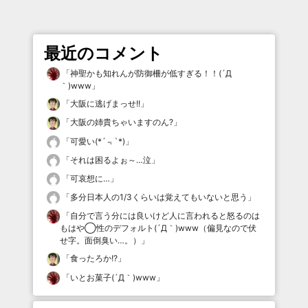
最近のコメント
「
神聖かも知れんが防御柵が低すぎる！！(´Д
｀)www
」
「
大阪に逃げまっせ!!
」
「
大阪の姉貴ちゃいますのん?
」
「
可愛い(*´﹃`*)
」
「
それは困るよぉ～…泣
」
「
可哀想に…
」
「
多分日本人の1/3くらいは覚えてもいないと思う
」
「
自分で言う分には良いけど人に言われると怒るのは
もはや◯性のデフォルト(´Д｀)www（偏見なので伏
せ字。面倒臭い…。）
」
「
食ったろか!?
」
「
いとお菓子(´Д｀)www
」