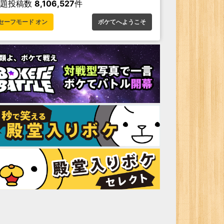
お題投稿数
8,106,527
件
セーフモード オン
ボケてへようこそ