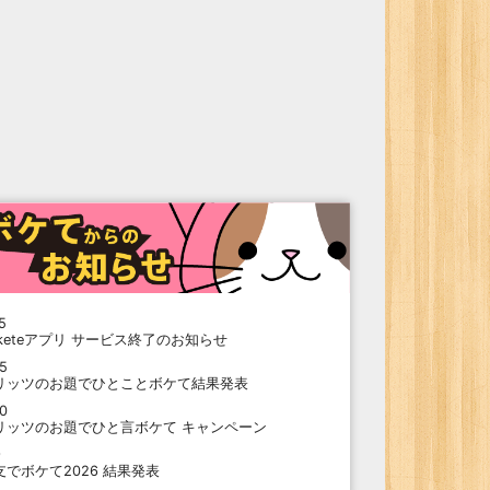
5
oketeアプリ サービス終了のお知らせ
15
リッツのお題でひとことボケて結果発表
10
リッツのお題でひと言ボケて キャンペーン
9
支でボケて2026 結果発表