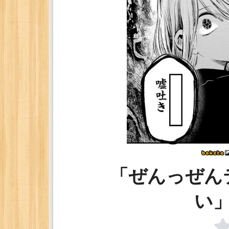
「ぜんっぜん
い