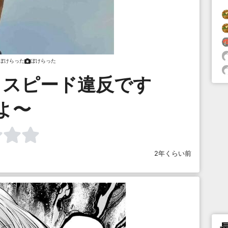
ぼけらった
ぼけらった
、スピード違反です
よ〜
2年くらい前