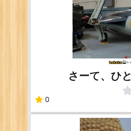
ル
さーて、ひ
0