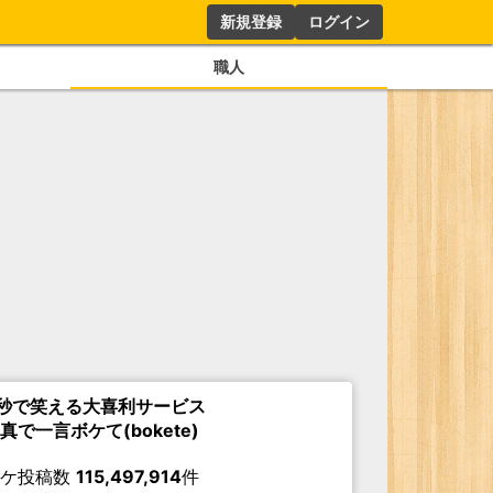
新規登録
ログイン
職人
秒で笑える大喜利サービス
真で一言ボケて(bokete)
ボケ投稿数
115,497,914
件