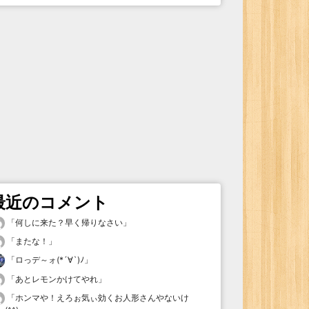
最近のコメント
「
何しに来た？早く帰りなさい
」
「
またな！
」
「
ロっデ～ォ(*´∀`)ﾉ
」
「
あとレモンかけてやれ
」
「
ホンマや！えろぉ気ぃ効くお人形さんやないけ