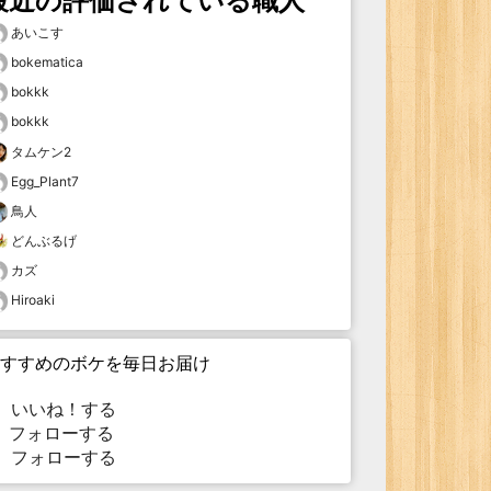
最近の評価されている職人
あいこす
bokematica
bokkk
bokkk
タムケン2
Egg_Plant7
鳥人
どんぶるげ
カズ
Hiroaki
すすめのボケを毎日お届け
いいね！する
フォローする
フォローする