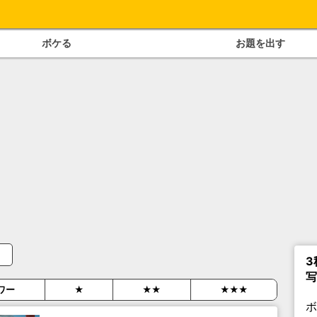
ボケる
お題を出す
3
写
ワー
★
★★
★★★