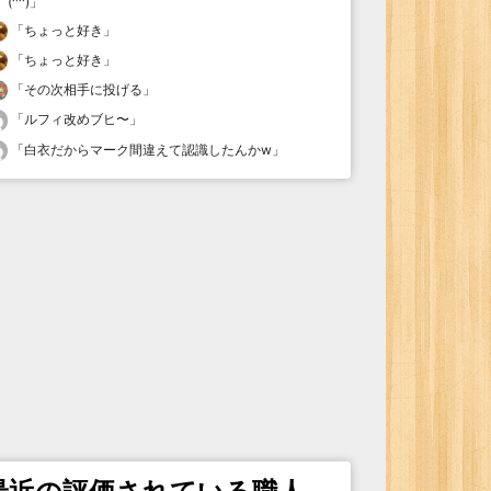
(^^)
」
「
ちょっと好き
」
「
ちょっと好き
」
「
その次相手に投げる
」
「
ルフィ改めブヒ〜
」
「
白衣だからマーク間違えて認識したんかw
」