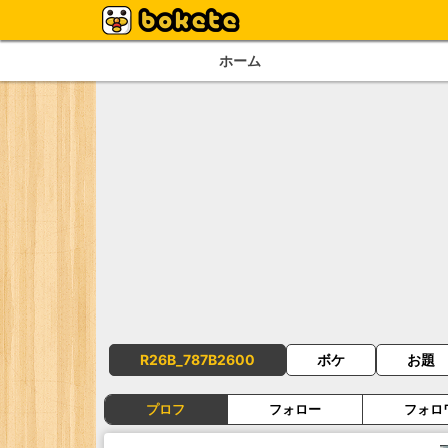
ホーム
R26B_787B2600
ボケ
お題
プロフ
フォロー
フォロ