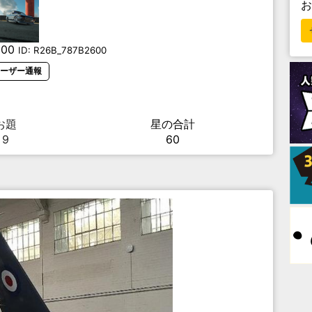
600
ID:
R26B_787B2600
ーザー通報
お題
星の合計
9
60