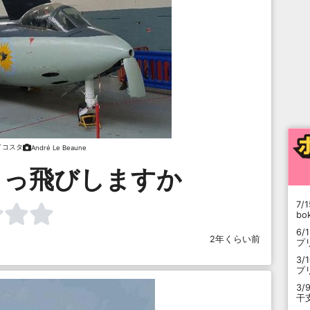
イコスタ
André Le Beaune
とっ飛びしますか
7/1
b
6/
2年くらい前
プ
3/
プ
3/
干