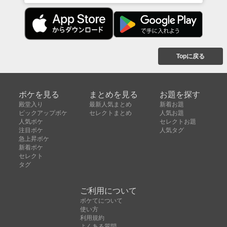
Topに戻る
ボケを見る
まとめを見る
お題を探す
殿堂入り
最新人気まとめ
新着お題
ピックアップボケ
セレクトまとめ
人気お題
人気ボケ
セレクトお題
注目ボケ
人気タグ
急上昇ボケ
新着ボケ
セレクト
タグ
ご利用について
ボケてについて
使い方
利用規約
よくある質問