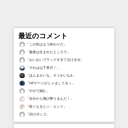
最近のコメント
「
この街はもう終わりだ
」
「
最後は生まれたところで
」
「
おいおいブラックすぎて泣けるぜ
」
「
それは山下美月！
」
「
ほんまかいな、そうかいな♪
」
「
HPゲージがじゃましてるぅ
」
「
やがて縮む
」
「
自分から飛び降りるんだ！
」
「
暗くなるとジ・エンド
」
「
叩けボンゴ
」