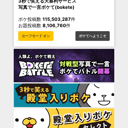
3秒で笑える大喜利サービス
写真で一言ボケて(bokete)
ボケ投稿数
115,503,287
件
お題投稿数
8,106,760
件
セーフモード オン
ボケてへようこそ