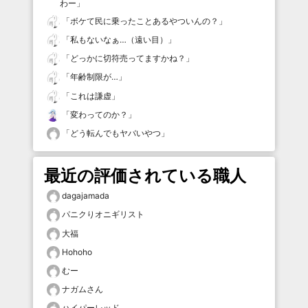
わー
」
「
ボケて民に乗ったことあるやついんの？
」
「
私もないなぁ…（遠い目）
」
「
どっかに切符売ってますかね？
」
「
年齢制限が…
」
「
これは謙虚
」
「
変わってのか？
」
「
どう転んでもヤバいやつ
」
最近の評価されている職人
dagajamada
パニクりオニギリスト
大福
Hohoho
むー
ナガムさん
ハイパーレッド