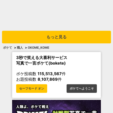
もっと見る
ボケて
>
職人
>
OKOME_KOME
3秒で笑える大喜利サービス
写真で一言ボケて(bokete)
ボケ投稿数
115,513,567
件
お題投稿数
8,107,869
件
セーフモード オン
ボケてへようこそ