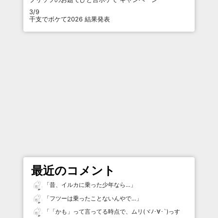
3/9
干支でボケて2026 結果発表
最近のコメント
「
昔、イルカに乗った少年なら…
」
「
フツーは乗ったことないんやで…
」
「
「かも」って言ってる時点で、ムリ(ヾﾉ･∀･`)っす