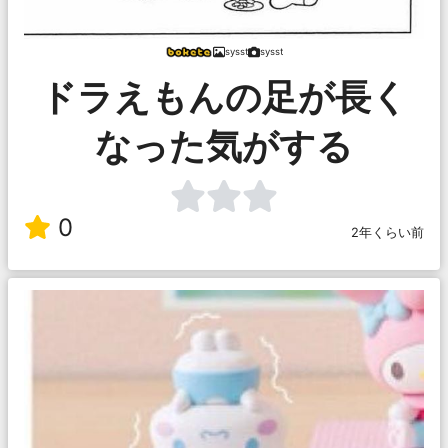
sysst
sysst
ドラえもんの足が長く
なった気がする
0
2年くらい前