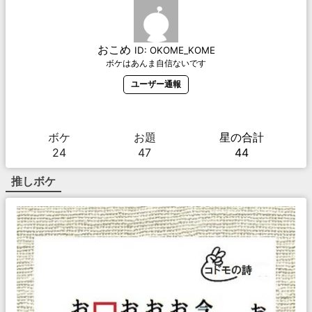
おこめ
ID:
OKOME_KOME
ボケはあんま自信ないです
ユーザー通報
ボケ
お題
星の合計
24
47
44
推しボケ