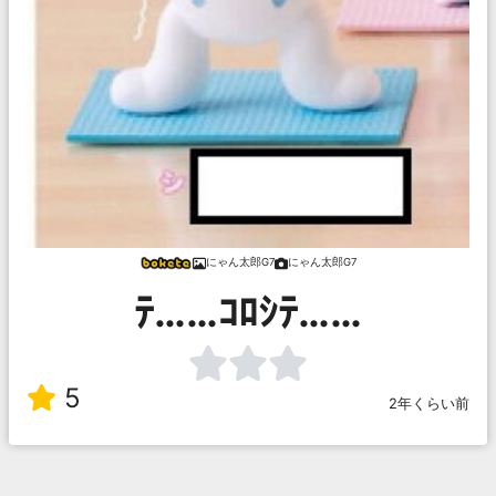
にゃん太郎G7
にゃん太郎G7
ﾃ……ｺﾛｼﾃ……
5
2年くらい前