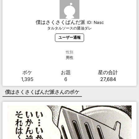
僕はさくさくぱんだ派
ID:
Nasc
タルタルソースの醤油ダレ
ユーザー通報
性別
男性
ボケ
お題
星の合計
1,395
6
27,684
僕はさくさくぱんだ派
さんのボケ