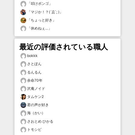
「
叩けボンゴ
」
「
マジか！？(´Д`; )
」
「
ちょっと好き
」
「
休めねぇ…
」
最近の評価されている職人
bokkk
さとぽん
るんるん
余命70年
沢庵ノイド
タムケン2
君の声が好き
海（かい）
さおとめ ひかる
トモシビ