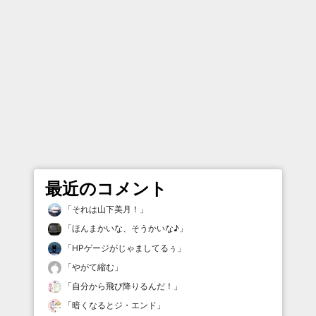
最近のコメント
「
それは山下美月！
」
「
ほんまかいな、そうかいな♪
」
「
HPゲージがじゃましてるぅ
」
「
やがて縮む
」
「
自分から飛び降りるんだ！
」
「
暗くなるとジ・エンド
」