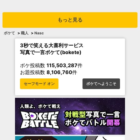
もっと見る
ボケて
>
職人
>
Nasc
3秒で笑える大喜利サービス
写真で一言ボケて(bokete)
ボケ投稿数
115,503,287
件
お題投稿数
8,106,760
件
セーフモード オン
ボケてへようこそ