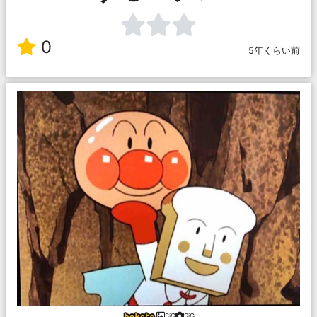
0
5年くらい前
SiG
SiG