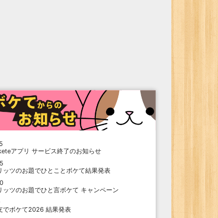
5
oketeアプリ サービス終了のお知らせ
15
リッツのお題でひとことボケて結果発表
10
リッツのお題でひと言ボケて キャンペーン
9
支でボケて2026 結果発表