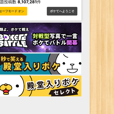
お題投稿数
8,107,281
件
セーフモード オン
ボケてへようこそ