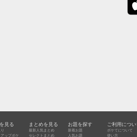
を見る
まとめを見る
お題を探す
ご利用につい
入り
最新人気まとめ
新着お題
ボケてについて
クアップボケ
セレクトまとめ
人気お題
使い方