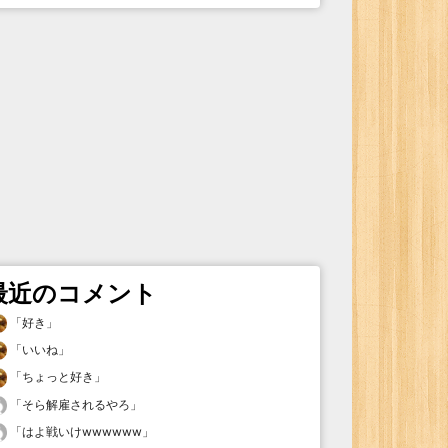
最近のコメント
「
好き
」
「
いいね
」
「
ちょっと好き
」
「
そら解雇されるやろ
」
「
はよ戦いけwwwwww
」