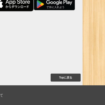
Topに戻る
て