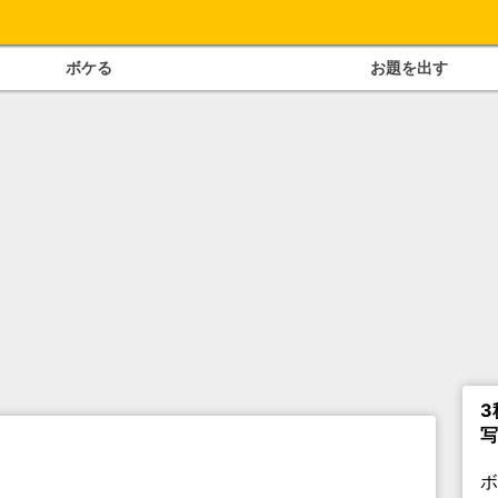
ボケる
お題を出す
3
写