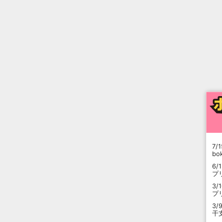
7/1
b
6/
プ
3/
プ
3/
干