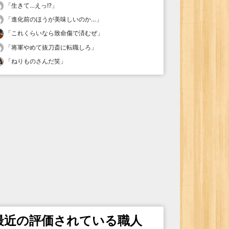
「
生きて…えっ!?
」
「
進化前のほうが美味しいのか…
」
「
これくらいなら致命傷で済むぜ
」
「
将軍やめて抜刀斎に転職しろ
」
「
ねりものさんだ笑
」
最近の評価されている職人