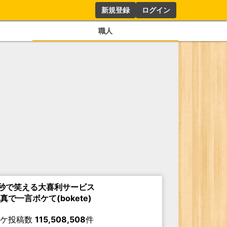
新規登録
ログイン
職人
秒で笑える大喜利サービス
真で一言ボケて(bokete)
ボケ投稿数
115,508,508
件