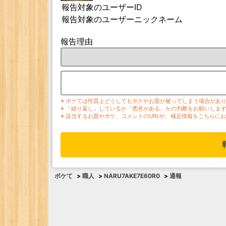
報告対象のユーザーID
報告対象のユーザーニックネーム
報告理由
※ ボケては性質上どうしてもボケやお題が被ってしまう場合があ
※ 「繰り返し」しているか「悪意がある」かの判断をお願いしま
※ 該当するお題やボケ、コメントのURLや、補足情報をこちらに
ボケて
>
職人
>
NARU7AKE7E60R0
>
通報