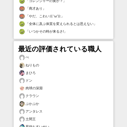
「
ゴレンジャーの黄か？
」
「
商才あり
」
「
やだ、こわい:(( 'ω')):
」
「
全体に及ぶ体質を変えられるとは思えない
」
「
いつかその時が来るさ!
」
最近の評価されている職人
ぺ
ねりもの
まひろ
ドン
肉球の深淵
クラウン
ぷかぷか
アンタレス
土間王
星待ちすいせい