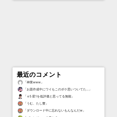
最近のコメント
「
神業www
」
「
お題作成中にワイもこのボケ思いついてた…
」
「
↓5 星1を低評価と思ってる無能
」
「
うむ、たし蟹
」
「
ダウンロード中に忘れないもんなんだw
」