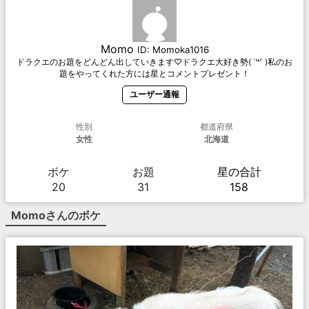
Momo
ID:
Momoka1016
ドラクエのお題をどんどん出していきます♡ドラクエ大好き勢( ˙꒳˙ )私のお
題をやってくれた方には星とコメントプレゼント！
ユーザー通報
性別
都道府県
女性
北海道
ボケ
お題
星の合計
20
31
158
Momo
さんのボケ