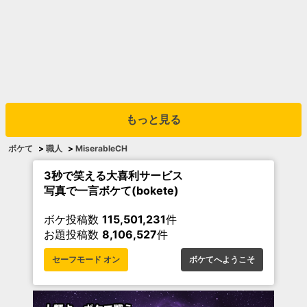
もっと見る
ボケて
>
職人
>
MiserableCH
3秒で笑える大喜利サービス
写真で一言ボケて(bokete)
ボケ投稿数
115,501,231
件
お題投稿数
8,106,527
件
セーフモード オン
ボケてへようこそ