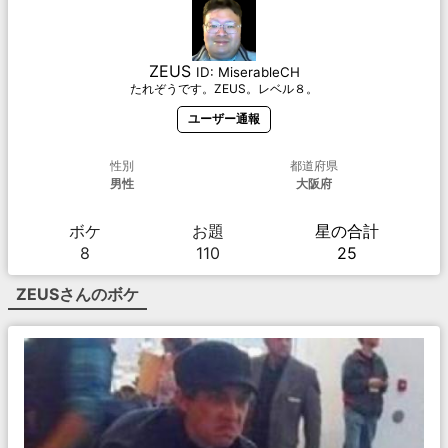
ZEUS
ID:
MiserableCH
たれぞうです。ZEUS。レベル８。
ユーザー通報
性別
都道府県
男性
大阪府
ボケ
お題
星の合計
8
110
25
ZEUS
さんのボケ