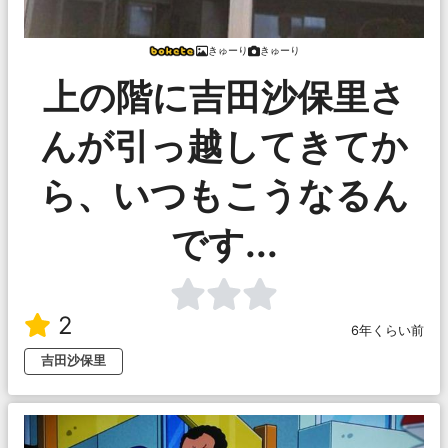
きゅーり
きゅーり
上の階に吉田沙保里さ
んが引っ越してきてか
ら、いつもこうなるん
です...
2
6年くらい前
吉田沙保里