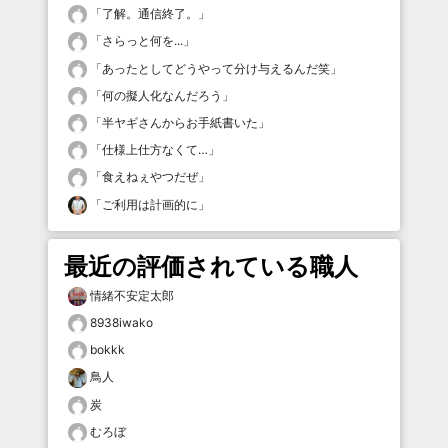
「
了解。通信終了。
」
「
さらっと何を...
」
「
あったとしてどうやって分け与えるんだ笑
」
「
何の擬人化なんだろう
」
「
半ヤギさんからお手紙書いた
」
「
仕様上仕方なくて…
」
「
食えねぇやつだぜ
」
「
ご利用は計画的に
」
最近の評価されている職人
情緒不安定太郎
8938iwako
bokkk
鳥人
炭
むろぼ