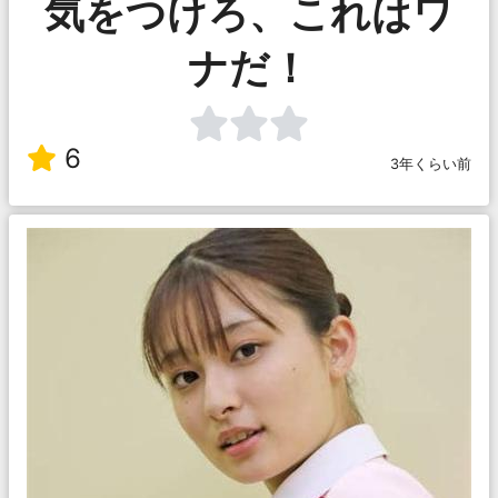
気をつけろ、これはワ
ナだ！
6
3年くらい前