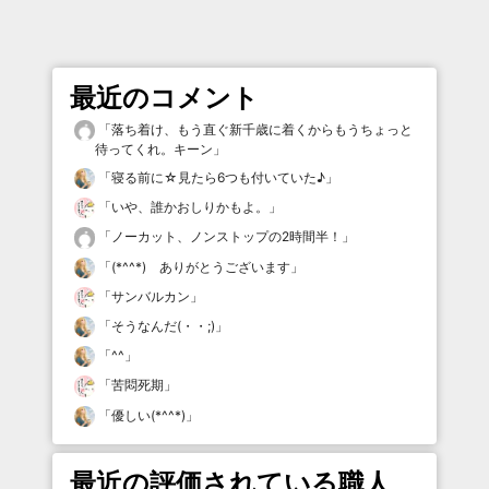
最近のコメント
「
落ち着け、もう直ぐ新千歳に着くからもうちょっと
待ってくれ。キーン
」
「
寝る前に☆見たら6つも付いていた♪
」
「
いや、誰かおしりかもよ。
」
「
ノーカット、ノンストップの2時間半！
」
「
(*^^*) ありがとうございます
」
「
サンバルカン
」
「
そうなんだ(・・;)
」
「
^^
」
「
苦悶死期
」
「
優しい(*^^*)
」
最近の評価されている職人