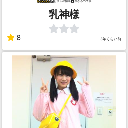
おさるの情事
おさるの情事
乳神様
8
3年くらい前