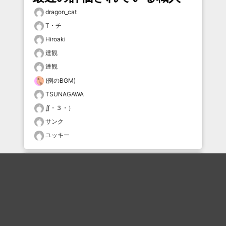
dragon_cat
T・チ
Hiroaki
達観
達観
(例のBGM)
TSUNAGAWA
∬・３・）
サンク
ユッキー
おすすめのボケを毎日お届け
いいね！する
フォローする
フォローする