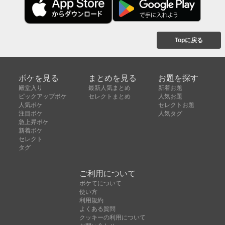
Topに戻る
ボケを見る
まとめを見る
お題を探す
殿堂入り
最新人気まとめ
新着お題
ピックアップボケ
セレクトまとめ
人気お題
人気ボケ
セレクトお題
注目ボケ
人気タグ
急上昇ボケ
新着ボケ
セレクト
タグ
ご利用について
ボケてについて
使い方
利用規約
よくある質問
クッキーの利用について