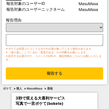
報告対象のユーザーID
MasuMasa
報告対象のユーザーニックネーム
MasuMasa
報告理由
※ ボケては性質上どうしてもボケやお題が被ってしまう場合があります。
※ 「繰り返し」しているか「悪意がある」かの判断をお願いします。
※ 該当するお題やボケ、コメントのURLや、補足情報をこちらにお願いいたしま
す。
報告する
ボケて
>
職人
>
MasuMasa
>
通報
3秒で笑える大喜利サービス
写真で一言ボケて(bokete)