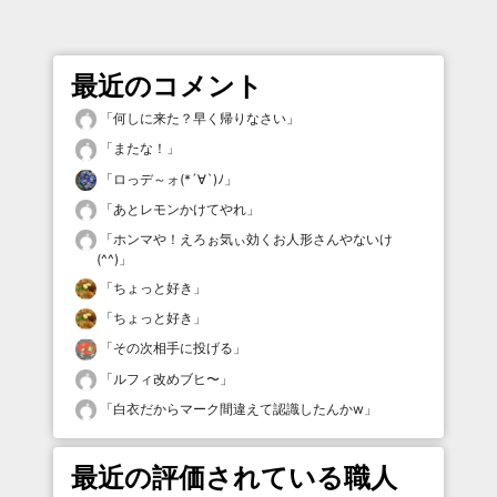
最近のコメント
「
何しに来た？早く帰りなさい
」
「
またな！
」
「
ロっデ～ォ(*´∀`)ﾉ
」
「
あとレモンかけてやれ
」
「
ホンマや！えろぉ気ぃ効くお人形さんやないけ
(^^)
」
「
ちょっと好き
」
「
ちょっと好き
」
「
その次相手に投げる
」
「
ルフィ改めブヒ〜
」
「
白衣だからマーク間違えて認識したんかw
」
最近の評価されている職人