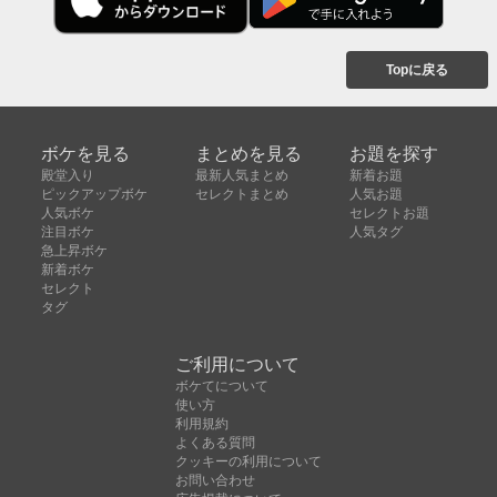
Topに戻る
ボケを見る
まとめを見る
お題を探す
殿堂入り
最新人気まとめ
新着お題
ピックアップボケ
セレクトまとめ
人気お題
人気ボケ
セレクトお題
注目ボケ
人気タグ
急上昇ボケ
新着ボケ
セレクト
タグ
ご利用について
ボケてについて
使い方
利用規約
よくある質問
クッキーの利用について
お問い合わせ