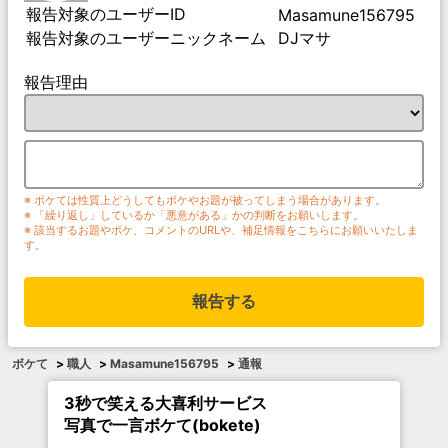
報告対象のユーザーID
Masamune156795
報告対象のユーザーニックネーム
DJマサ
報告理由
※ ボケては性質上どうしてもボケやお題が被ってしまう場合があります。
※ 「繰り返し」しているか「悪意がある」かの判断をお願いします。
※ 該当するお題やボケ、コメントのURLや、補足情報をこちらにお願いいたしま
す。
報告する
ボケて
>
職人
>
Masamune156795
>
通報
3秒で笑える大喜利サービス
写真で一言ボケて(bokete)