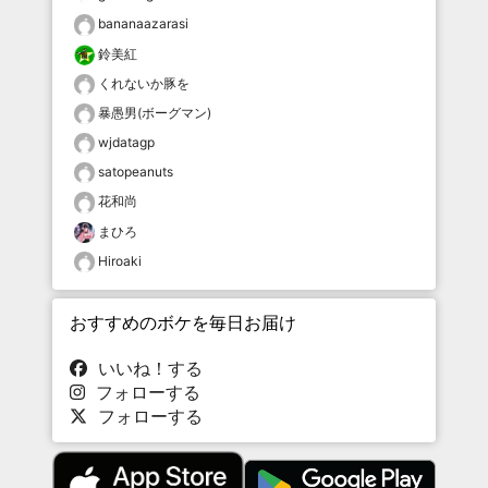
bananaazarasi
鈴美紅
くれないか豚を
暴愚男(ボーグマン)
wjdatagp
satopeanuts
花和尚
まひろ
Hiroaki
おすすめのボケを毎日お届け
いいね！する
フォローする
フォローする