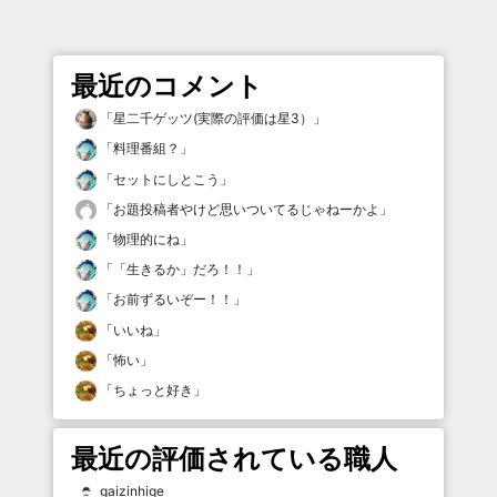
最近のコメント
「
星二千ゲッツ(実際の評価は星3）
」
「
料理番組？
」
「
セットにしとこう
」
「
お題投稿者やけど思いついてるじゃねーかよ
」
「
物理的にね
」
「
「生きるか」だろ！！
」
「
お前ずるいぞー！！
」
「
いいね
」
「
怖い
」
「
ちょっと好き
」
最近の評価されている職人
gaizinhige