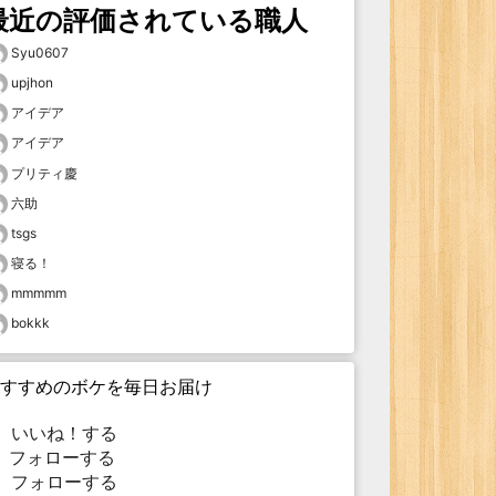
最近の評価されている職人
Syu0607
upjhon
アイデア
アイデア
プリティ慶
六助
tsgs
寝る！
mmmmm
bokkk
すすめのボケを毎日お届け
いいね！する
フォローする
フォローする