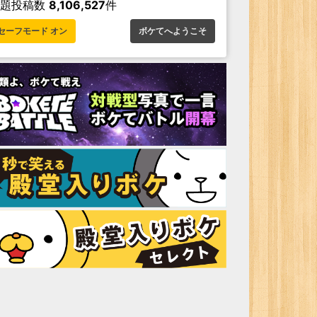
お題投稿数
8,106,527
件
セーフモード オン
ボケてへようこそ