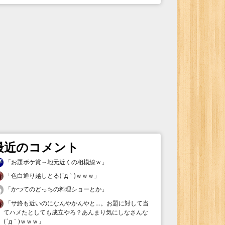
最近のコメント
「
お題ボケ賞～地元近くの相模線ｗ
」
「
色白通り越しとる(´д｀)ｗｗｗ
」
「
かつてのどっちの料理ショーとか
」
「
サ終も近いのになんやかんやと…。お題に対して当
てハメたとしても成立やろ？あんまり気にしなさんな
(´д｀)ｗｗｗ
」