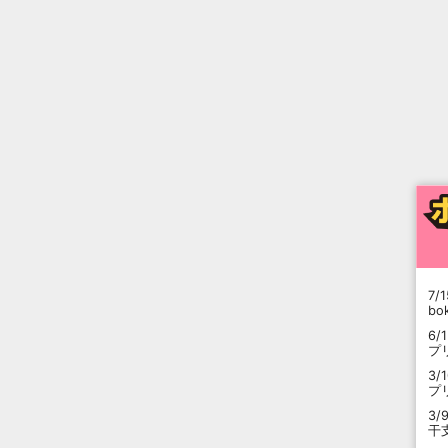
7/1
b
6/
プ
3/
プ
3/
干