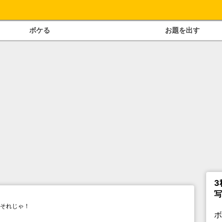
ボケる
お題を出す
3
写
それじゃ！