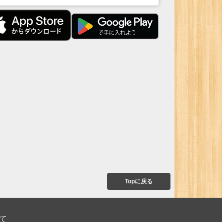
Topに戻る
て