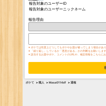
報告対象のユーザーID
報告対象のユーザーニックネーム
報告理由
※ ボケては性質上どうしてもボケやお題が被ってしまう場合があ
※ 「繰り返し」しているか「悪意がある」かの判断をお願いしま
※ 該当するお題やボケ、コメントのURLや、補足情報をこちらに
ボケて
>
職人
>
Masa0114df
>
通報