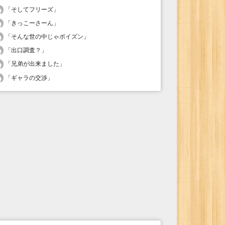
「
そしてフリーズ
」
「
きっこーさーん
」
「
そんな世の中じゃポイズン
」
「
出口調査？
」
「
兄弟が出来ました
」
「
ギャラの交渉
」