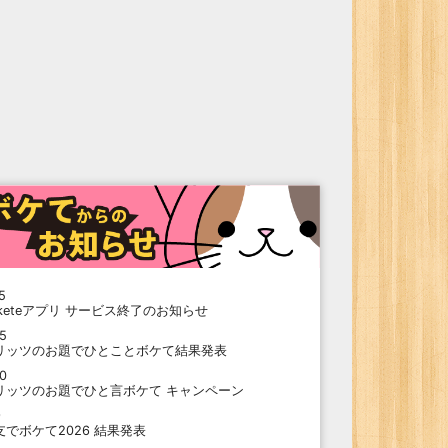
5
oketeアプリ サービス終了のお知らせ
15
リッツのお題でひとことボケて結果発表
10
リッツのお題でひと言ボケて キャンペーン
9
支でボケて2026 結果発表