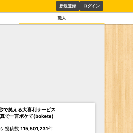
新規登録
ログイン
職人
秒で笑える大喜利サービス
真で一言ボケて(bokete)
ボケ投稿数
115,501,231
件