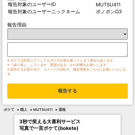
報告対象のユーザーID
MUTSU411
報告対象のユーザーニックネーム
ボノボンΩ3
報告理由
※ ボケては性質上どうしてもボケやお題が被ってしまう場合があります。
※ 「繰り返し」しているか「悪意がある」かの判断をお願いします。
※ 該当するお題やボケ、コメントのURLや、補足情報をこちらにお願いいたしま
す。
報告する
ボケて
>
職人
>
MUTSU411
>
通報
3秒で笑える大喜利サービス
写真で一言ボケて(bokete)