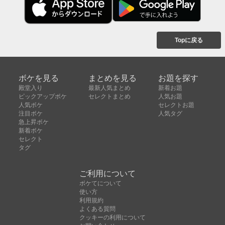
Topに戻る
ボケを見る
まとめを見る
お題を探す
殿堂入り
最新人気まとめ
新着お題
ピックアップボケ
セレクトまとめ
人気お題
人気ボケ
セレクトお題
注目ボケ
人気タグ
急上昇ボケ
新着ボケ
セレクト
タグ
ご利用について
ボケてについて
使い方
利用規約
よくある質問
クッキーの利用について