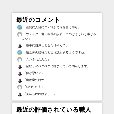
最近のコメント
「
昼間に人目につく場所で何を言うやら
」
「
ウェイター君、料理の説明ってのはそういう事じゃ
ない
」
「
勝手に自滅しとるだけやん？
」
「
連合体の総称だと言う説もあるようですね
」
「
ムシされたんだ
」
「
鼠取りのベタベタに捕まっていて助かります
」
「
何が悪い？
」
「
俺は嫌だねw
」
「
ﾊﾝﾀｲﾀﾞｾﾞ！
」
「
美味しければよし！
」
最近の評価されている職人