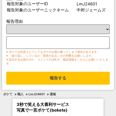
報告対象のユーザーID
LmJ24601
報告対象のユーザーニックネーム
中村ジェームズ
報告理由
※ ボケては性質上どうしてもボケやお題が被ってしまう場合があります。
※ 「繰り返し」しているか「悪意がある」かの判断をお願いします。
※ 該当するお題やボケ、コメントのURLや、補足情報をこちらにお願いいたしま
す。
報告する
ボケて
>
職人
>
LmJ24601
>
通報
3秒で笑える大喜利サービス
写真で一言ボケて(bokete)