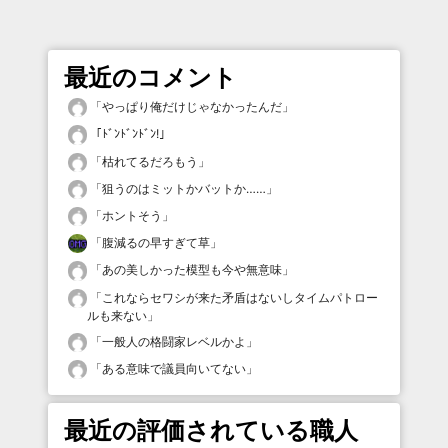
最近のコメント
「
やっぱり俺だけじゃなかったんだ
」
「
ﾄﾞﾝﾄﾞﾝﾄﾞﾝ!
」
「
枯れてるだろもう
」
「
狙うのはミットかバットか……
」
「
ホントそう
」
「
腹減るの早すぎて草
」
「
あの美しかった模型も今や無意味
」
「
これならセワシが来た矛盾はないしタイムパトロー
ルも来ない
」
「
一般人の格闘家レベルかよ
」
「
ある意味で議員向いてない
」
最近の評価されている職人