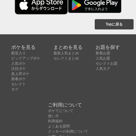
Topに戻る
ボケを見る
まとめを見る
お題を探す
殿堂入り
最新人気まとめ
新着お題
ピックアップボケ
セレクトまとめ
人気お題
人気ボケ
セレクトお題
注目ボケ
人気タグ
急上昇ボケ
新着ボケ
セレクト
タグ
ご利用について
ボケてについて
使い方
利用規約
よくある質問
クッキーの利用について