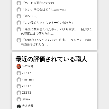
「
めっちゃ面白いですね
」
「
おい、その金はどうしたwww
」
「
ポンド…
」
「
この後めちゃくちゃトークン減った
」
「
過去に数回使われたボケ、パクり自演。 もはやこ
の程度にまで落ちたか…
」
「
boke/44777610 ←パクり自演。 タムケン、お前
相当落ちぶれたな…
」
最近の評価されている職人
n-202号
ZEZTZ
mmmmm
ZEZTZ
ZEZTZ
jakrak
大人店長