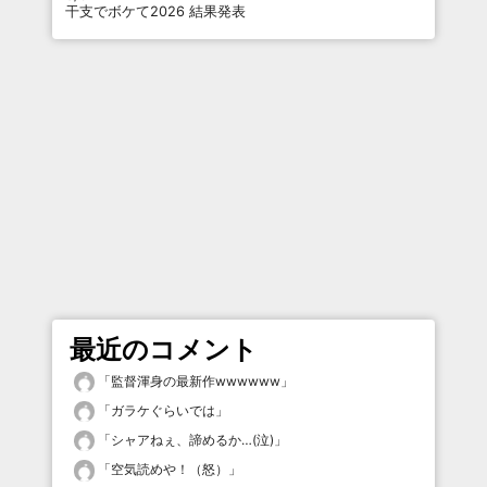
干支でボケて2026 結果発表
最近のコメント
「
監督渾身の最新作wwwwww
」
「
ガラケぐらいでは
」
「
シャアねぇ、諦めるか…(泣)
」
「
空気読めや！（怒）
」