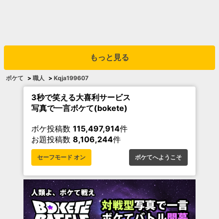
もっと見る
ボケて
>
職人
>
Kqja199607
3秒で笑える大喜利サービス
写真で一言ボケて(bokete)
ボケ投稿数
115,497,914
件
お題投稿数
8,106,244
件
セーフモード オン
ボケてへようこそ