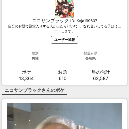
ニコサンブラック
ID:
Kqja199607
自分のお題で殿堂入りする人が出たらいいな...。なれ合いしてる子はミュ
ートします。
ユーザー通報
性別
都道府県
男性
長崎県
ボケ
お題
星の合計
13,364
610
62,587
ニコサンブラック
さんのボケ