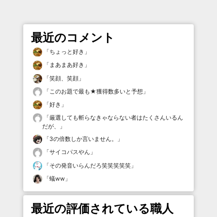
最近のコメント
「
ちょっと好き
」
「
まあまあ好き
」
「
笑顔、笑顔
」
「
このお題で最も★獲得数多いと予想
」
「
好き
」
「
厳選しても斬らなきゃならない者はたくさんいるん
だが、
」
「
3の倍数しか言いません。
」
「
サイコパスやん
」
「
その発音いらんだろ笑笑笑笑笑
」
「
蟻ww
」
最近の評価されている職人