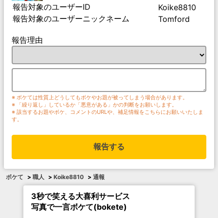
報告対象のユーザーID
Koike8810
報告対象のユーザーニックネーム
Tomford
報告理由
※ ボケては性質上どうしてもボケやお題が被ってしまう場合があります。
※ 「繰り返し」しているか「悪意がある」かの判断をお願いします。
※ 該当するお題やボケ、コメントのURLや、補足情報をこちらにお願いいたしま
す。
報告する
ボケて
>
職人
>
Koike8810
>
通報
3秒で笑える大喜利サービス
写真で一言ボケて(bokete)