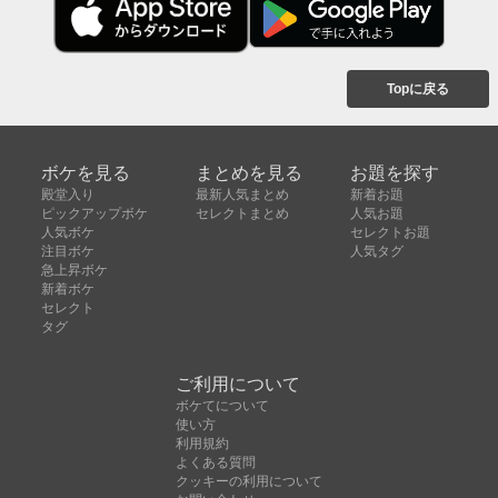
Topに戻る
ボケを見る
まとめを見る
お題を探す
殿堂入り
最新人気まとめ
新着お題
ピックアップボケ
セレクトまとめ
人気お題
人気ボケ
セレクトお題
注目ボケ
人気タグ
急上昇ボケ
新着ボケ
セレクト
タグ
ご利用について
ボケてについて
使い方
利用規約
よくある質問
クッキーの利用について