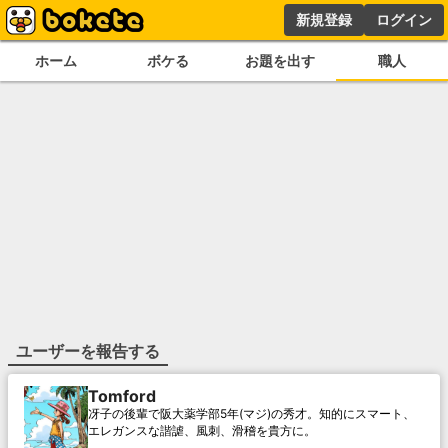
新規登録
ログイン
ホーム
ボケる
お題を出す
職人
ユーザーを報告する
Tomford
冴子の後輩で阪大薬学部5年(マジ)の秀才。知的にスマート、
エレガンスな諧謔、風刺、滑稽を貴方に。